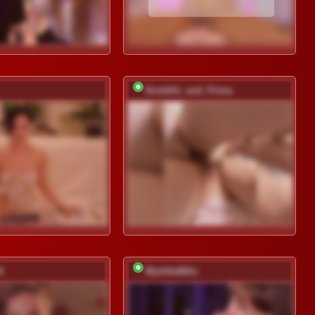
Kostello_and_Fiona
A
MyshkaNiks