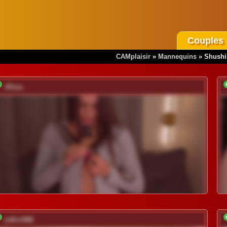
Couples
CAMplaisir
»
Mannequins
»
Shushil
-Eliza-
zefirrr666