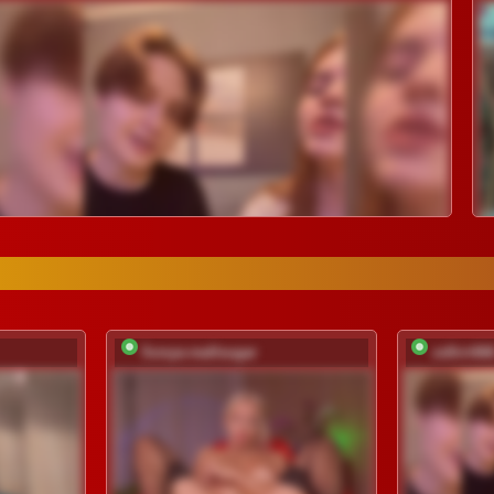
Sonya-reallsugar
zefirrr66