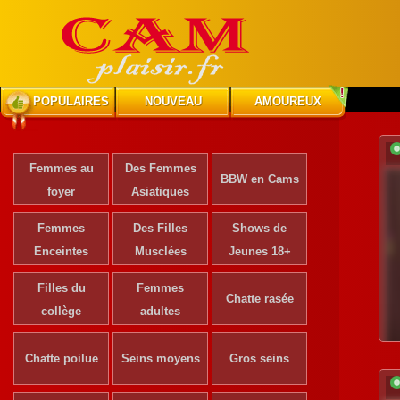
POPULAIRES
NOUVEAU
AMOUREUX
Femmes au
Des Femmes
BBW en Cams
foyer
Asiatiques
Femmes
Des Filles
Shows de
Enceintes
Musclées
Jeunes 18+
Filles du
Femmes
Chatte rasée
collège
adultes
Chatte poilue
Seins moyens
Gros seins