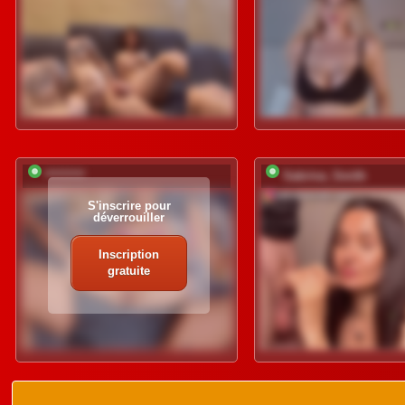
*********
Sabrina_Smith
S'inscrire pour
déverrouiller
Inscription
gratuite