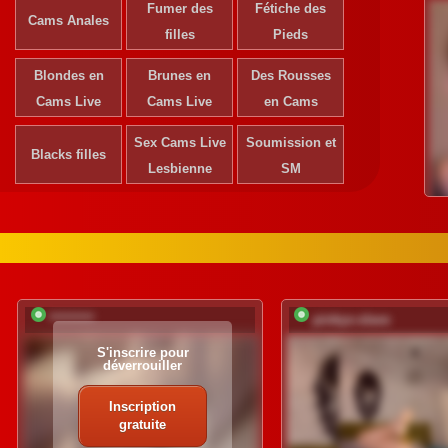
Fumer des
Fétiche des
Cams Anales
filles
Pieds
Blondes en
Brunes en
Des Rousses
Cams Live
Cams Live
en Cams
Sex Cams Live
Soumission et
Blacks filles
Lesbienne
SM
*********
pinkys-slave
S'inscrire pour
déverrouiller
Inscription
gratuite