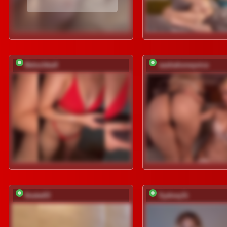
BelochkaX
sashahoneyvice
0netw03
SydneySi