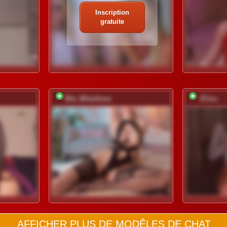
Inscription
gratuite
Mia_Milasheva
-Eliza-
AFFICHER PLUS DE MODÊLES DE CHAT