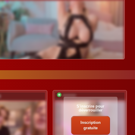
6
*********
S'inscrire pour
déverrouiller
Inscription
gratuite