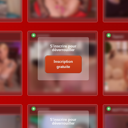
*********
Taanni
S'inscrire pour
déverrouiller
Inscription
gratuite
*********
KOTTYA
S'inscrire pour
déverrouiller