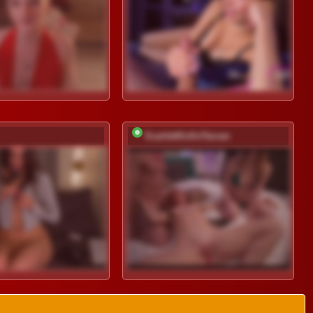
ScarlettXoXoTarzan