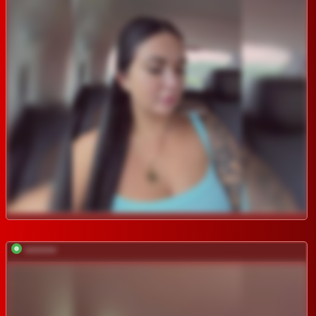
*********