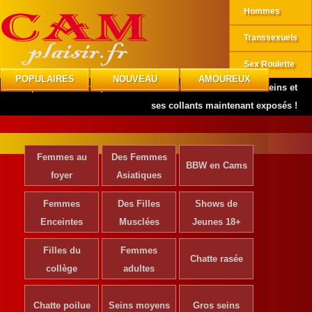
Hommes
Transsexuels
Sex Roulette
POPULAIRES
NOUVEAU
AMOUREUX
CAMplaisir
»
Mannequins
»
Admirez Rie Rasmussen : ses seins et
ses collants maintenant exposés !
Femmes au
Des Femmes
BBW en Cams
foyer
Asiatiques
Femmes
Des Filles
Shows de
Enceintes
Musclées
Jeunes 18+
Filles du
Femmes
Chatte rasée
collège
adultes
Chatte poilue
Seins moyens
Gros seins