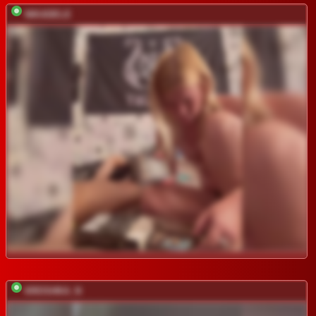
NIKADELE
KROSHKA_N