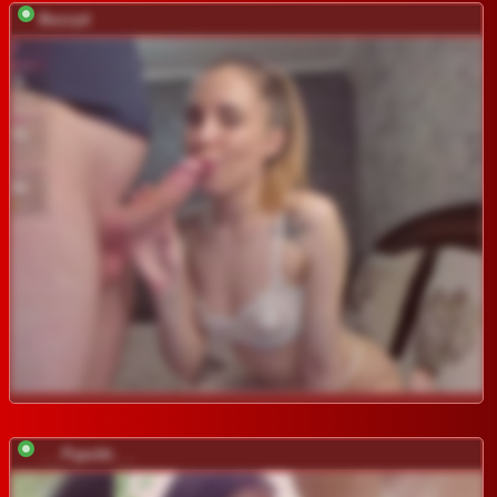
Buzzyd
___Pypsiki___