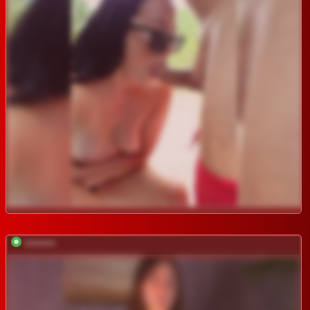
*********