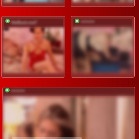
HotDuoLove7
*********
*********