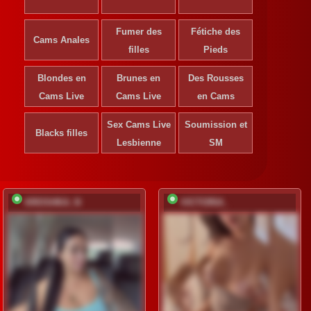
Fumer des
Fétiche des
Cams Anales
filles
Pieds
Blondes en
Brunes en
Des Rousses
Cams Live
Cams Live
en Cams
Sex Cams Live
Soumission et
Blacks filles
Lesbienne
SM
KROSHKA_N
VICTORIA_
S'ins
déve
Ins
gr