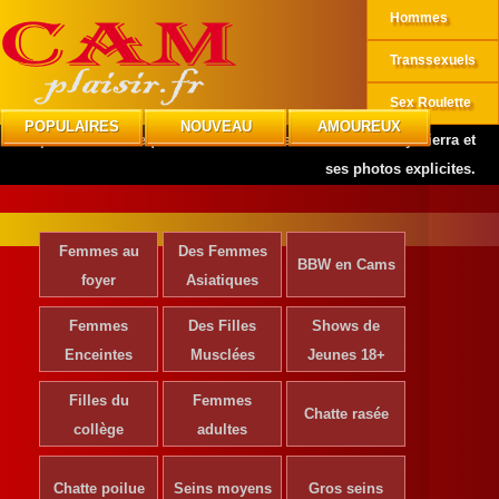
Hommes
Transsexuels
Sex Roulette
POPULAIRES
NOUVEAU
AMOUREUX
CAMplaisir
»
Mannequins
»
Découvrez les collants Destiny Sierra et
ses photos explicites.
Femmes au
Des Femmes
BBW en Cams
foyer
Asiatiques
Femmes
Des Filles
Shows de
Enceintes
Musclées
Jeunes 18+
Filles du
Femmes
Chatte rasée
collège
adultes
Chatte poilue
Seins moyens
Gros seins