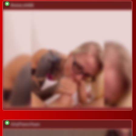
BubaLeh666
OrlyFlameTeam