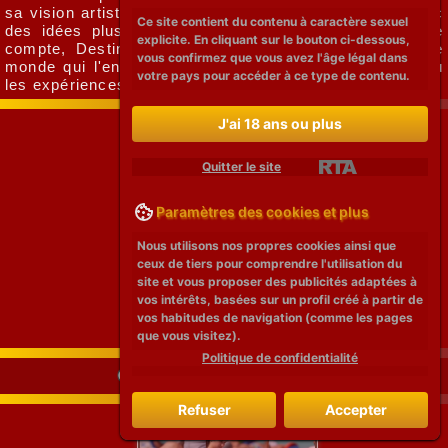
sa vision artistique et l'ont amenée à expérimenter avec
Ce site contient du contenu à caractère sexuel
des idées plus audacieuses et ambitieuses. En fin de
explicite. En cliquant sur le bouton ci-dessous,
compte, Destiny Sierra trouve son inspiration dans le
vous confirmez que vous avez l'âge légal dans
monde qui l'entoure, que ce soit la nature, les gens ou
votre pays pour accéder à ce type de contenu.
les expériences de sa propre vie.
J'ai 18 ans ou plus
Quitter le site
Paramètres des cookies et plus
Nous utilisons nos propres cookies ainsi que
ceux de tiers pour comprendre l'utilisation du
site et vous proposer des publicités adaptées à
vos intérêts, basées sur un profil créé à partir de
vos habitudes de navigation (comme les pages
que vous visitez).
Politique de confidentialité
Conseils Pour Devenir Modèle
Refuser
Accepter