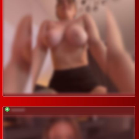
*********