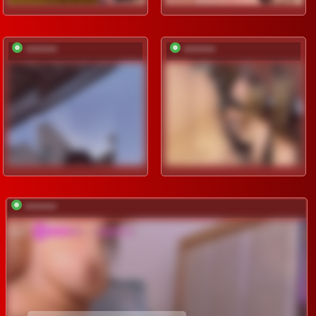
*********
*********
*********