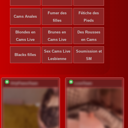
Fumer des
Fétiche des
Cams Anales
filles
Pieds
Blondes en
Brunes en
Des Rousses
Cams Live
Cams Live
en Cams
Sex Cams Live
Soumission et
Blacks filles
Lesbienne
SM
OrlyFlameTeam
LoveTeam
S'inscrire pour
S'ins
déverrouiller
déve
Inscription
Ins
gratuite
gr