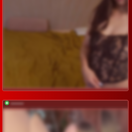
*********