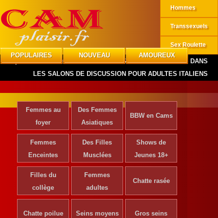
Hommes
Transsexuels
Sex Roulette
POPULAIRES
NOUVEAU
AMOUREUX
CAMplaisir
»
Informations
»
LES SUJETS LES PLUS CHAUDS DANS
LES SALONS DE DISCUSSION POUR ADULTES ITALIENS
Femmes au
Des Femmes
BBW en Cams
foyer
Asiatiques
Femmes
Des Filles
Shows de
Enceintes
Musclées
Jeunes 18+
Filles du
Femmes
Chatte rasée
collège
adultes
Chatte poilue
Seins moyens
Gros seins