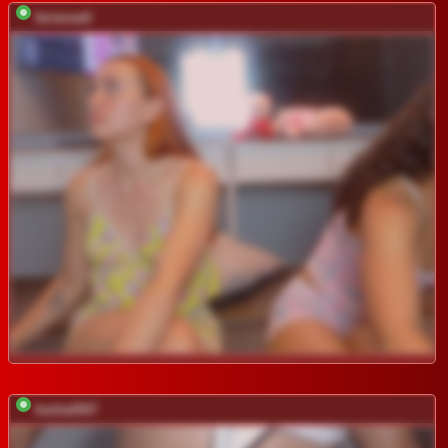
farianaall
barba2027