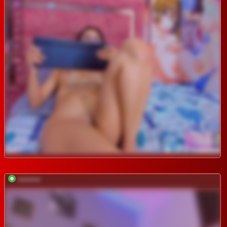
*********