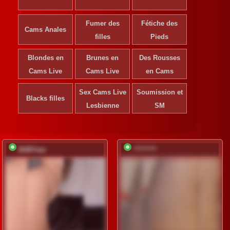
Fumer des
Fétiche des
Cams Anales
filles
Pieds
Blondes en
Brunes en
Des Rousses
S'ins
Cams Live
Cams Live
en Cams
déve
Sex Cams Live
Soumission et
Ins
Blacks filles
gr
Lesbienne
SM
BABYam
*********
S'inscrire pour
déverrouiller
Inscription
gratuite