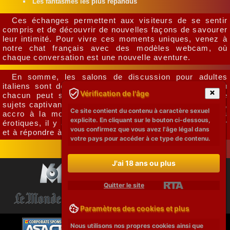
Les fantasmes les plus répandus
Ces échanges permettent aux visiteurs de se sentir
compris et de découvrir de nouvelles façons de savourer
leur intimité. Pour vivre ces moments uniques, venez à
notre chat français avec des modèles webcam, où
chaque conversation est une nouvelle aventure.
En somme, les salons de discussion pour adultes
italiens sont des lieux de partage et de découverte où
Vérification de l'âge
chacun peut s'exprimer librement sur une variété de
sujets captivants. Que vous soyez passionné de cuisine,
Ce site contient du contenu à caractère sexuel
accro à la mode ou à la recherche de conversations
explicite. En cliquant sur le bouton ci-dessous,
érotiques, il y a toujours un salon prêt à vous accueillir
vous confirmez que vous avez l'âge légal dans
et à répondre à vos attentes.
votre pays pour accéder à ce type de contenu.
J'ai 18 ans ou plus
Quitter le site
Paramètres des cookies et plus
Nous utilisons nos propres cookies ainsi que