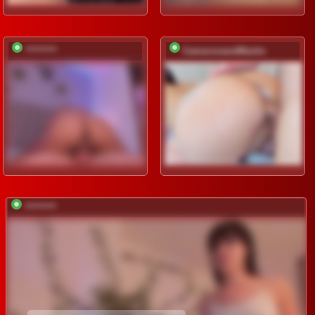
*********
CameronandMartin
*********