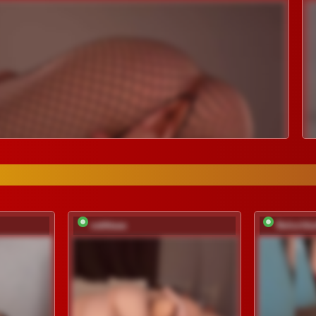
vattttaaa
Belochk