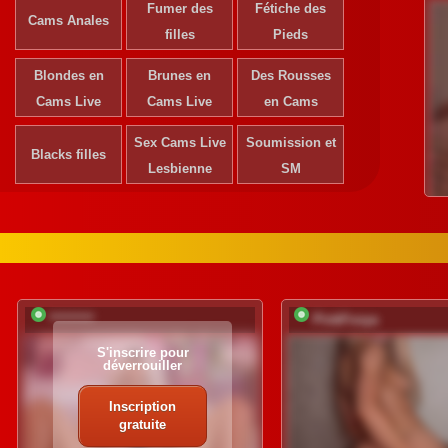
Fumer des
Fétiche des
Cams Anales
filles
Pieds
Blondes en
Brunes en
Des Rousses
Cams Live
Cams Live
en Cams
Sex Cams Live
Soumission et
Blacks filles
Lesbienne
SM
*********
PinkFoxya
S'inscrire pour
déverrouiller
Inscription
gratuite