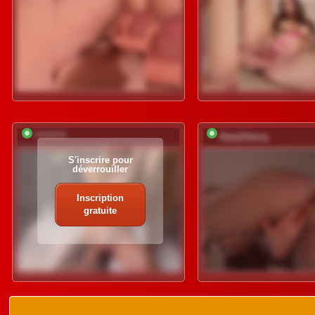
*********
KaryCherry
S'inscrire pour
déverrouiller
Inscription
gratuite