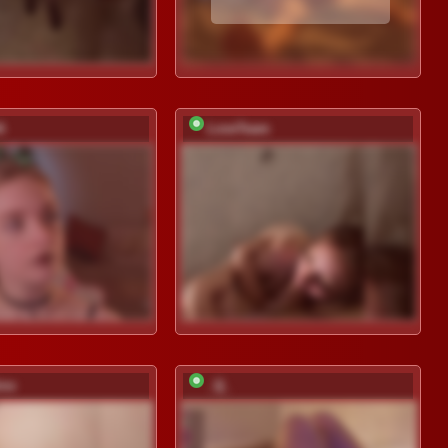
A
LoveTeam
ino
_Q_