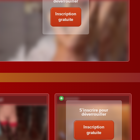
déverrouiller
Inscription
gratuite
aX
*********
S'inscrire pour
déverrouiller
Inscription
gratuite