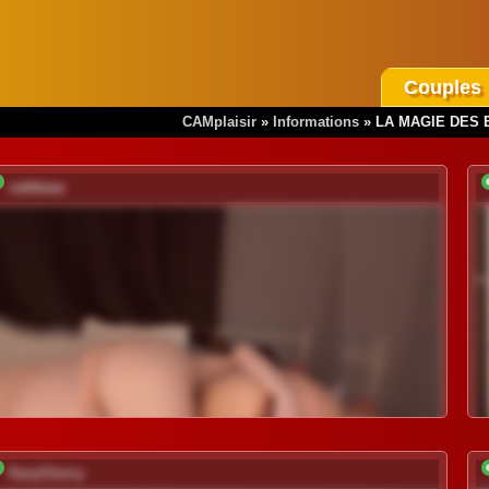
Couples
CAMplaisir
»
Informations
»
LA MAGIE DES 
vattttaaa
KaryCherry