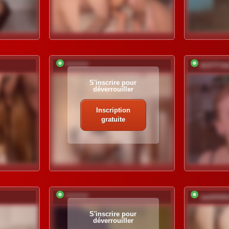
*********
KOTTYA
S'inscrire pour
déverrouiller
Inscription
gratuite
*********
sashhhk
S'inscrire pour
déverrouiller