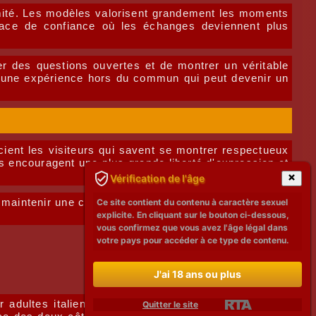
timité. Les modèles valorisent grandement les moments
space de confiance où les échanges deviennent plus
er des questions ouvertes et de montrer un véritable
en une expérience hors du commun qui peut devenir un
ient les visiteurs qui savent se montrer respectueux
s encouragent une plus grande liberté d'expression et
Vérification de l'âge
 maintenir une communication positive ne signifie pas
Ce site contient du contenu à caractère sexuel
explicite. En cliquant sur le bouton ci-dessous,
vous confirmez que vous avez l'âge légal dans
votre pays pour accéder à ce type de contenu.
J'ai 18 ans ou plus
adultes italiens sont le ciment de vos interactions
Quitter le site