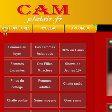
POPULAIRES
NOUVEAU
AMOUREUX
Femmes au
Des Femmes
BBW en Cams
foyer
Asiatiques
Femmes
Des Filles
Shows de
Enceintes
Musclées
Jeunes 18+
Filles du
Femmes
Chatte rasée
collège
adultes
Chatte poilue
Seins moyens
Gros seins