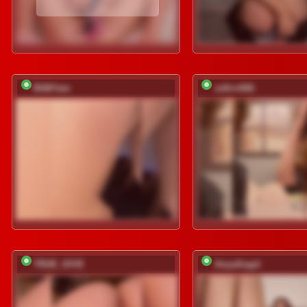
BABYam
zefirrr666
TRUE_IOVE
AnyaAngel