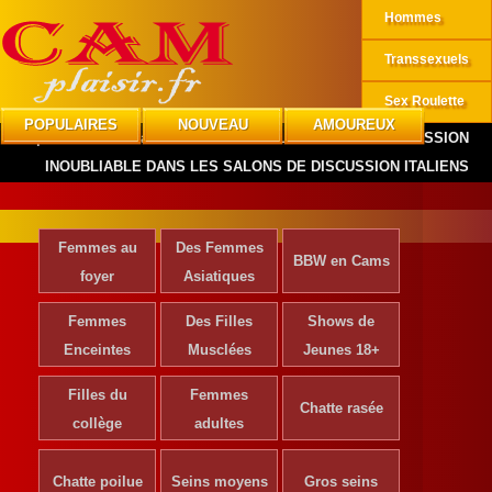
Hommes
Transsexuels
Sex Roulette
POPULAIRES
NOUVEAU
AMOUREUX
CAMplaisir
»
Informations
»
COMMENT LAISSER UNE IMPRESSION
INOUBLIABLE DANS LES SALONS DE DISCUSSION ITALIENS
Femmes au
Des Femmes
BBW en Cams
foyer
Asiatiques
Femmes
Des Filles
Shows de
Enceintes
Musclées
Jeunes 18+
Filles du
Femmes
Chatte rasée
collège
adultes
Chatte poilue
Seins moyens
Gros seins