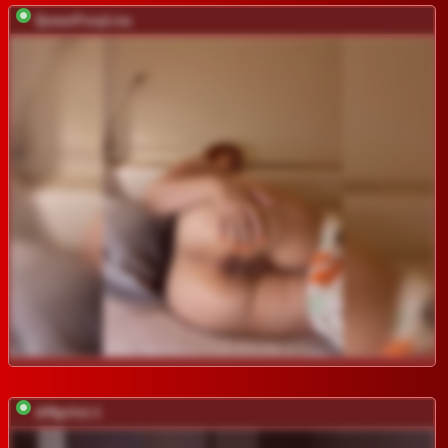
QueenFoxyLisa
diffgirls1-1