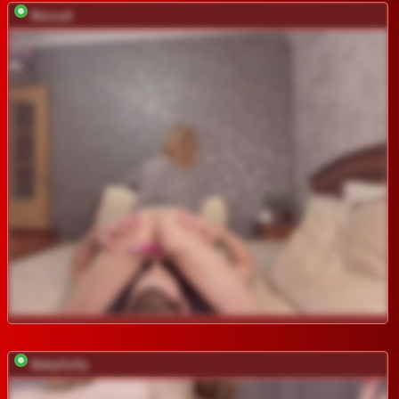
Buzzyd
BabyGolly