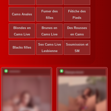
Fumer des
Fétiche des
Cams Anales
filles
Pieds
Blondes en
Brunes en
Des Rousses
S'inscrire pour
Cams Live
Cams Live
déverrouiller
en Cams
Sex Cams Live
Inscription
Soumission et
Blacks filles
gratuite
Lesbienne
SM
*********
Stasya-moor
S'inscrire pour
déverrouiller
Inscription
gratuite