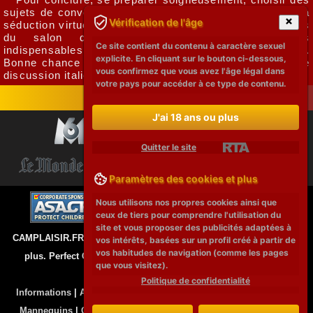
sujets de conversation intéressants, maîtriser l'art de la
Vérification de l'âge
séduction virtuelle et utiliser au mieux les fonctionnalités
du salon de discussion sont des éléments
Ce site contient du contenu à caractère sexuel
indispensables pour laisser une impression inoubliable.
explicite. En cliquant sur le bouton ci-dessous,
Bonne chance et amusez-vous bien dans les salons de
vous confirmez que vous avez l'âge légal dans
discussion italiens pour adultes!
votre pays pour accéder à ce type de contenu.
J'ai 18 ans ou plus
Quitter le site
Paramètres des cookies et plus
Nous utilisons nos propres cookies ainsi que
ceux de tiers pour comprendre l'utilisation du
site et vous proposer des publicités adaptées à
CAMPLAISIR.FR © 2026 Tous les modèles de ce site ont 18 ans ou
vos intérêts, basées sur un profil créé à partir de
vos habitudes de navigation (comme les pages
plus. Perfect Girls a une politique de tolérance zéro contre la
que vous visitez).
pornographie illégale.
Politique de confidentialité
Informations
|
Actrice Porno
|
Actrices de Cinéma
|
Les athlètes
|
Mannequins
|
Conditions légales, politique de confidentialité et