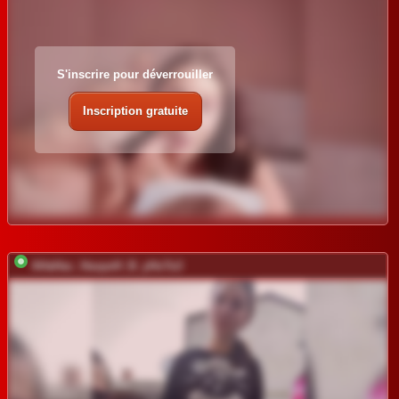
S'inscrire pour déverrouiller
Inscription gratuite
AHaHac_HaxpeH_B_yHuTa3