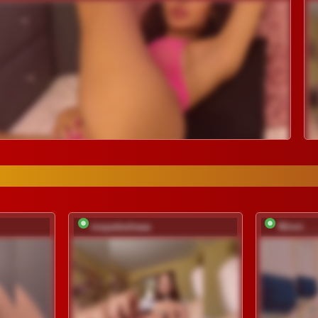
mayadashaaa
Minni__