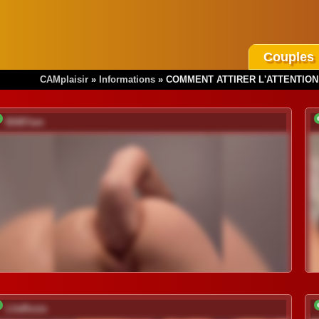
Couples
CAMplaisir
»
Informations
»
COMMENT ATTIRER L'ATTENTION
BABYam
LilaRosie