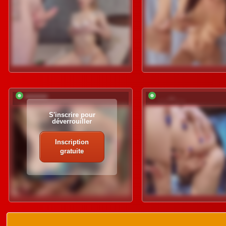
*********
___---___
S'inscrire pour
déverrouiller
Inscription
gratuite