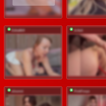
EditaMilf
A-Huli
elisonni
PinkFoxya