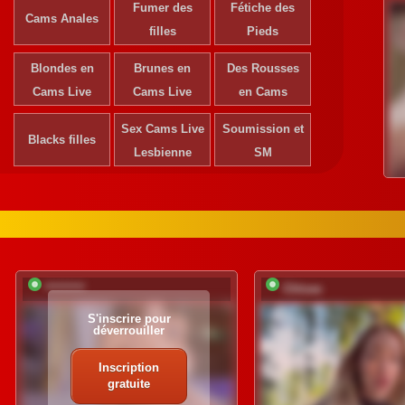
Fumer des
Fétiche des
Cams Anales
filles
Pieds
Blondes en
Brunes en
Des Rousses
Cams Live
Cams Live
en Cams
Sex Cams Live
Soumission et
Blacks filles
Lesbienne
SM
*********
Chloee
S'inscrire pour
déverrouiller
Inscription
gratuite