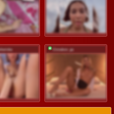
rbariska
Cinnabon_ga