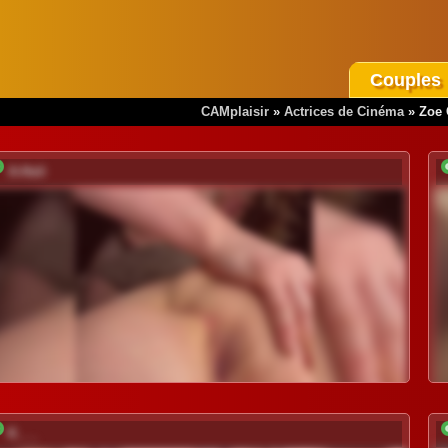
Couples
CAMplaisir
»
Actrices de Cinéma
»
Zoe 
A-Huli
K___