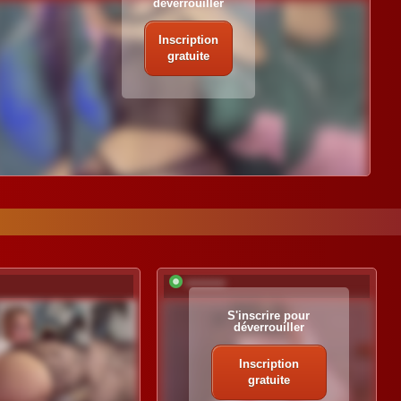
déverrouiller
Inscription
gratuite
*********
S'inscrire pour
déverrouiller
Inscription
gratuite