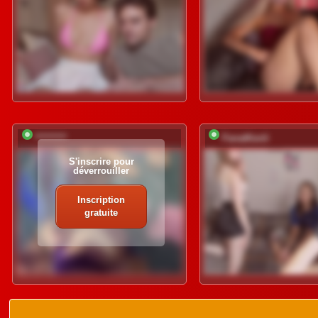
*********
FanatKenli
S'inscrire pour
déverrouiller
Inscription
gratuite