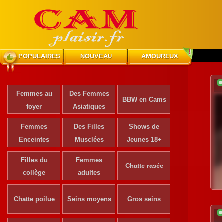
POPULAIRES
NOUVEAU
AMOUREUX
Femmes au
Des Femmes
BBW en Cams
foyer
Asiatiques
Femmes
Des Filles
Shows de
Enceintes
Musclées
Jeunes 18+
Filles du
Femmes
Chatte rasée
collège
adultes
Chatte poilue
Seins moyens
Gros seins