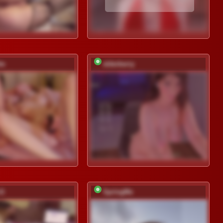
le
elderberry
-G
SpringMe