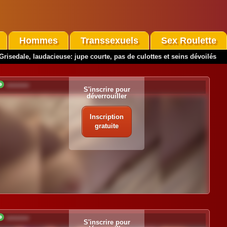
Hommes
Transsexuels
Sex Roulette
Grisedale, laudacieuse: jupe courte, pas de culottes et seins dévoilés
*********
S'inscrire pour
déverrouiller
Inscription
gratuite
*********
S'inscrire pour