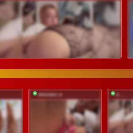
KROSHKA_N
K___