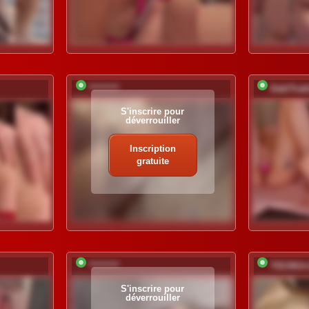
*********
DablTrab
S'inscrire pour
déverrouiller
Inscription
gratuite
*********
T0CHKA
S'inscrire pour
déverrouiller