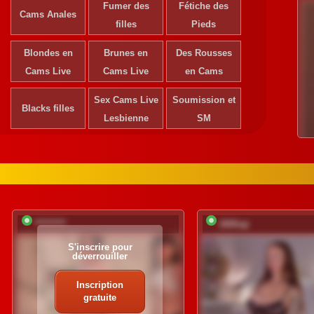
Fumer des
Fétiche des
Cams Anales
filles
Pieds
Blondes en
Brunes en
Des Rousses
Cams Live
Cams Live
en Cams
Sex Cams Live
Soumission et
Blacks filles
Lesbienne
SM
*********
UliKop
S'inscrire pour
déverrouiller
Inscription
gratuite