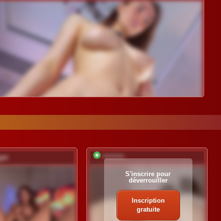
ght
*********
S'inscrire pour
déverrouiller
Inscription
gratuite