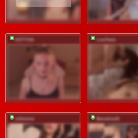
KOTTYAA
LoveTeam
millemimi
Marseline32