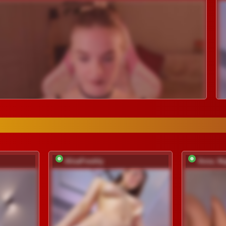
AlisaFreshly
Anna_Ni