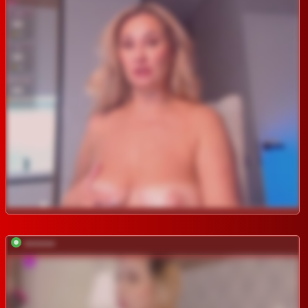
*********