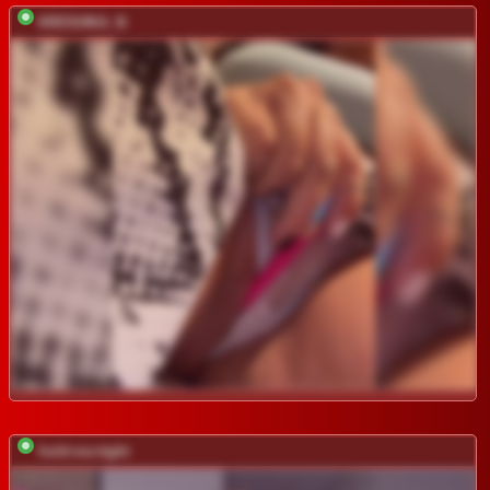
KROSHKA_N
hold-me-tight