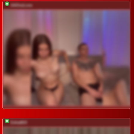
AAOneLove
EditaMilf