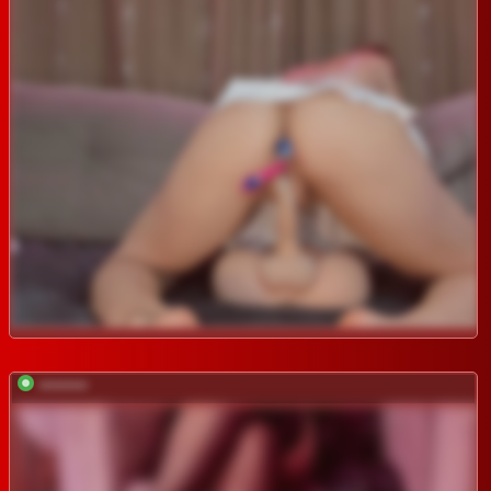
*********