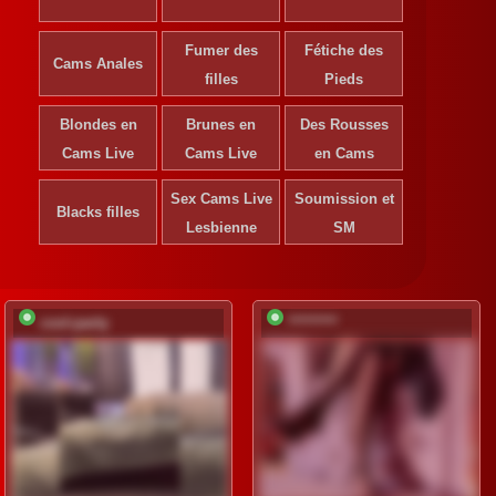
Fumer des
Fétiche des
Cams Anales
filles
Pieds
Blondes en
Brunes en
Des Rousses
S'ins
Cams Live
Cams Live
en Cams
déve
Sex Cams Live
Soumission et
Ins
Blacks filles
gr
Lesbienne
SM
cool-party
*********