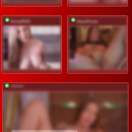
Kerry20115
GessiFossa
*********