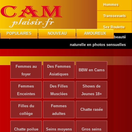
Hommes
Transsexuels
Sex Roulette
POPULAIRES
NOUVEAU
AMOUREUX
CAMplaisir
»
Actrices de Cinéma
»
Rosita Bouchot dévoile sa beauté
naturelle en photos sensuelles
Femmes au
Des Femmes
BBW en Cams
foyer
Asiatiques
Femmes
Des Filles
Shows de
Enceintes
Musclées
Jeunes 18+
Filles du
Femmes
Chatte rasée
collège
adultes
Chatte poilue
Seins moyens
Gros seins