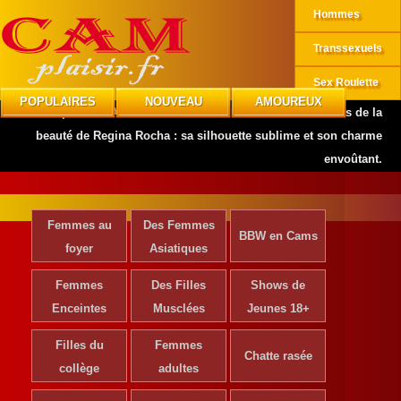
Hommes
Transsexuels
Sex Roulette
POPULAIRES
NOUVEAU
AMOUREUX
CAMplaisir
»
Actrices de Cinéma
»
Découvrez les secrets de la
beauté de Regina Rocha : sa silhouette sublime et son charme
envoûtant.
Femmes au
Des Femmes
BBW en Cams
foyer
Asiatiques
Femmes
Des Filles
Shows de
Enceintes
Musclées
Jeunes 18+
Filles du
Femmes
Chatte rasée
collège
adultes