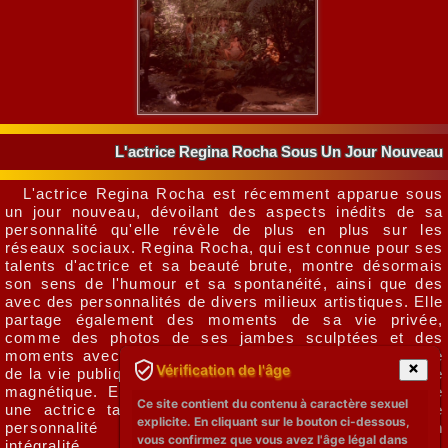
L'actrice Regina Rocha Sous Un Jour Nouveau
L'actrice Regina Rocha est récemment apparue sous
un jour nouveau, dévoilant des aspects inédits de sa
personnalité qu'elle révèle de plus en plus sur les
réseaux sociaux. Regina Rocha, qui est connue pour ses
talents d'actrice et sa beauté brute, montre désormais
son sens de l'humour et sa spontanéité, ainsi que des
avec des personnalités de divers milieux artistiques. Elle
partage également des moments de sa vie privée,
comme des photos de ses jambes sculptées et des
moments avec son partenaire. Cette nouvelle approche
Vérification de l'âge
de la vie publique de Regina Rocha renforce son énergie
magnétique. Elle se positionne non seulement comme
Ce site contient du contenu à caractère sexuel
une actrice talentueuse, mais également comme une
explicite. En cliquant sur le bouton ci-dessous,
personnalité authentique à découvrir dans son
vous confirmez que vous avez l'âge légal dans
intégralité.