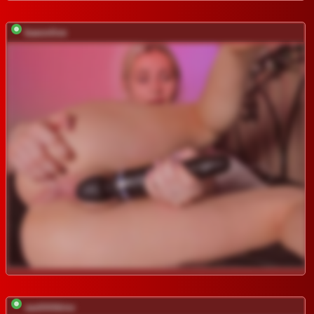
baeonlive
sashhhkino