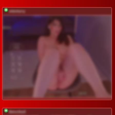
elderberry
BelochkaX