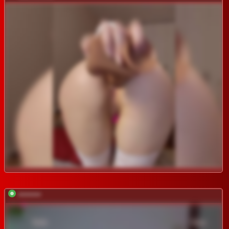
*********