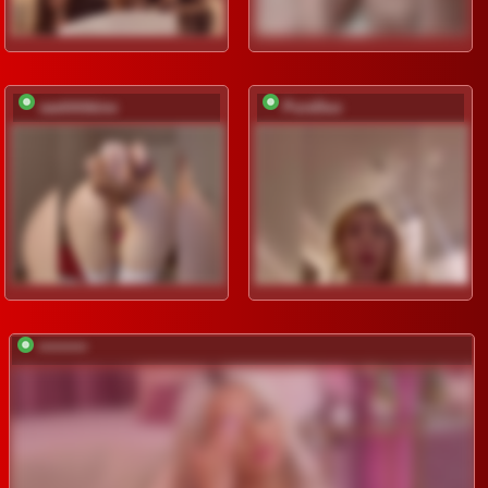
sashhhkino
PureDuo
*********