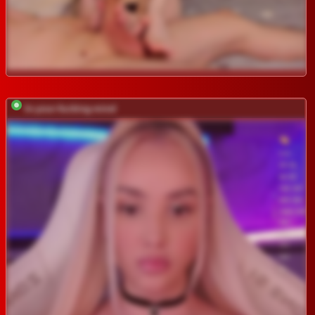
In-your-fucking-mind