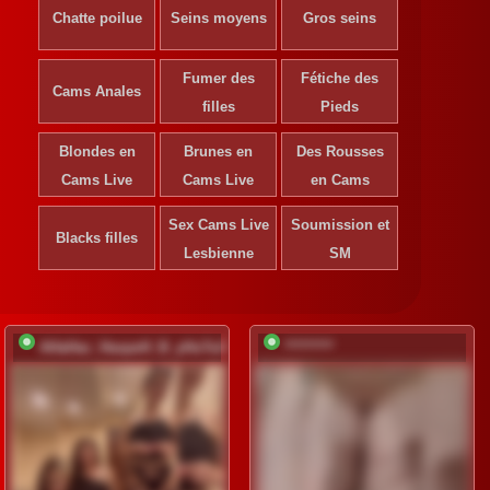
Chatte poilue
Seins moyens
Gros seins
Fumer des
Fétiche des
Cams Anales
filles
Pieds
Blondes en
Brunes en
Des Rousses
S'ins
Cams Live
Cams Live
en Cams
déve
Sex Cams Live
Soumission et
Ins
Blacks filles
gr
Lesbienne
SM
AHaHac_HaxpeH_B_yHuTa3
*********