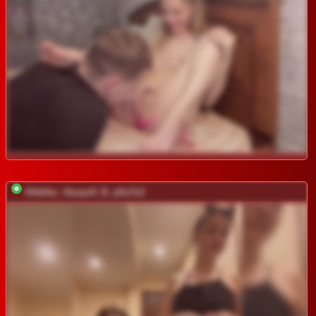
AHaHac_HaxpeH_B_yHuTa3