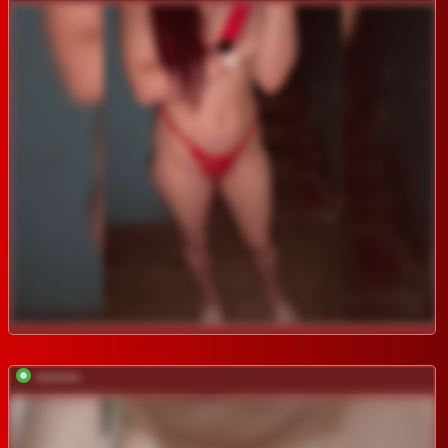
*********