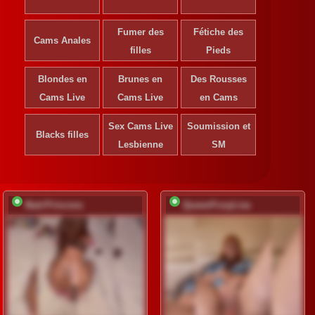
Fumer des
Fétiche des
Cams Anales
filles
Pieds
Blondes en
Brunes en
Des Rousses
Cams Live
Cams Live
en Cams
Sex Cams Live
Soumission et
Blacks filles
Lesbienne
SM
Bad-Princess
QueenFoxyLisa