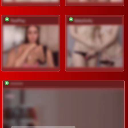
TwoPlay
BabyGolly
*********