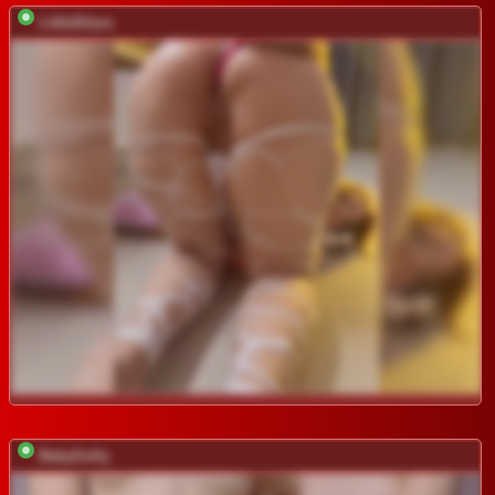
LittleDilara
BabyGolly