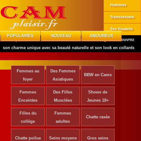
Hommes
Transsexuels
Sex Roulette
POPULAIRES
NOUVEAU
AMOUREUX
CAMplaisir
»
Actrices de Cinéma
»
Nadine De Rangot : Découvrez
son charme unique avec sa beauté naturelle et son look en collants
Femmes au
Des Femmes
BBW en Cams
foyer
Asiatiques
Femmes
Des Filles
Shows de
Enceintes
Musclées
Jeunes 18+
Filles du
Femmes
Chatte rasée
collège
adultes
Chatte poilue
Seins moyens
Gros seins