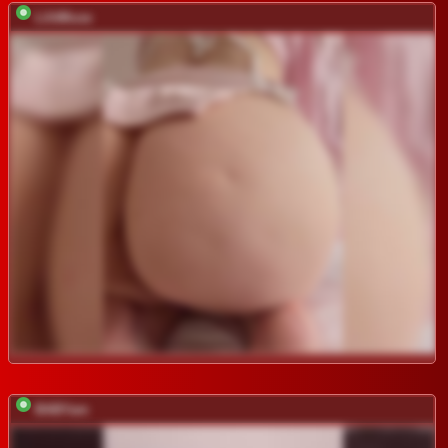
LilitMuse
BABYam