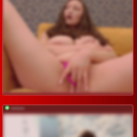
*********