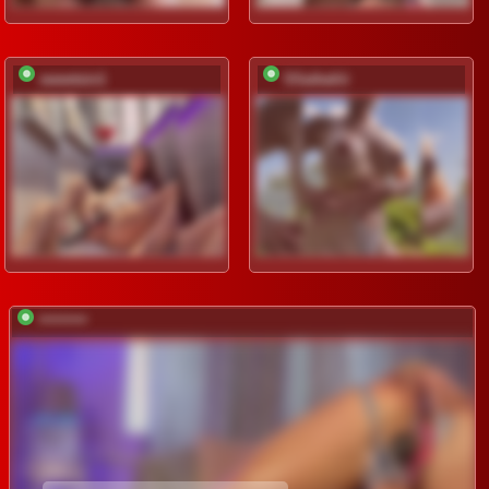
sweetsin1
SSaibaliii
*********