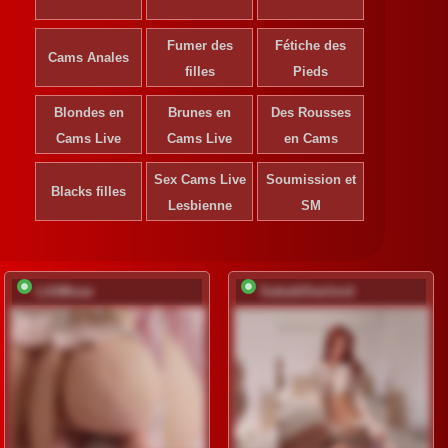
Fumer des
Fétiche des
Cams Anales
filles
Pieds
Blondes en
Brunes en
Des Rousses
Cams Live
Cams Live
en Cams
Sex Cams Live
Soumission et
Blacks filles
Lesbienne
SM
LilitMuse
SukubOverlord