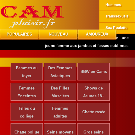
Hommes
Transsexuels
Sex Roulette
POPULAIRES
NOUVEAU
AMOUREUX
CAMplaisir
»
Actrices de Cinéma
»
Découvrez Nadia Del Valle : une
jeune femme aux jambes et fesses sublimes.
Femmes au
Des Femmes
BBW en Cams
foyer
Asiatiques
Femmes
Des Filles
Shows de
Enceintes
Musclées
Jeunes 18+
Filles du
Femmes
Chatte rasée
collège
adultes
Chatte poilue
Seins moyens
Gros seins