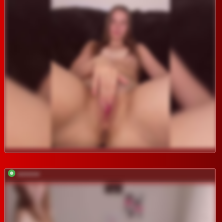
*********