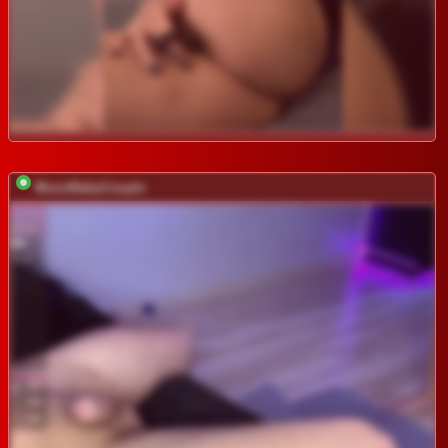
MoonBabyCouple