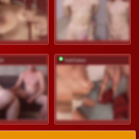
15
TrahTraheri