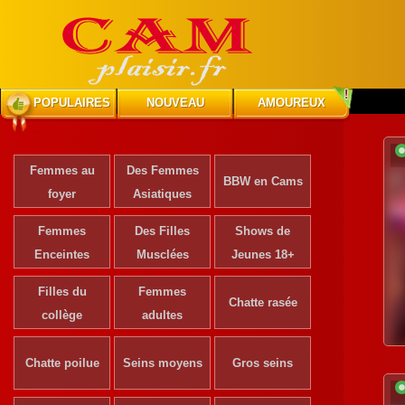
POPULAIRES
NOUVEAU
AMOUREUX
Femmes au
Des Femmes
BBW en Cams
foyer
Asiatiques
Femmes
Des Filles
Shows de
Enceintes
Musclées
Jeunes 18+
Filles du
Femmes
Chatte rasée
collège
adultes
Chatte poilue
Seins moyens
Gros seins