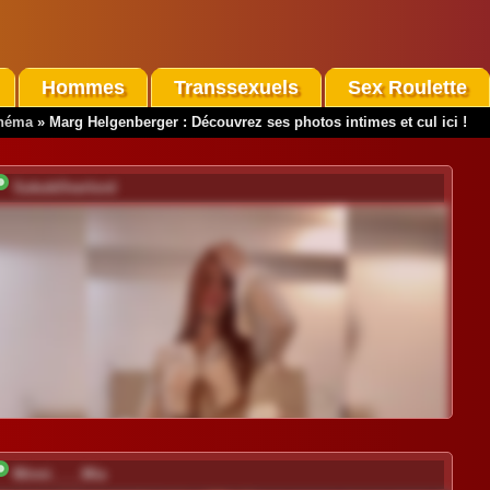
Hommes
Transsexuels
Sex Roulette
inéma
»
Marg Helgenberger : Découvrez ses photos intimes et cul ici !
SukubOverlord
Minni____Mia