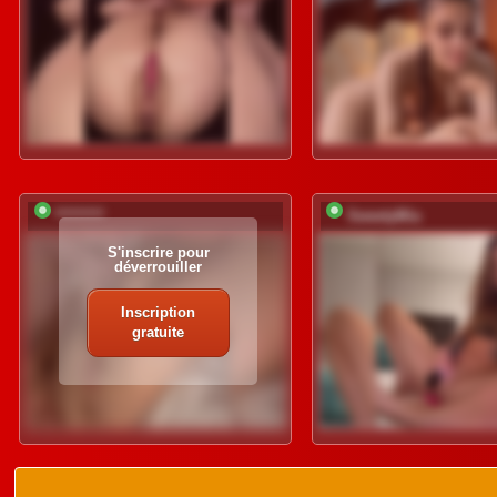
*********
SweetyMia
S'inscrire pour
déverrouiller
Inscription
gratuite