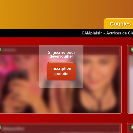
Couples
CAMplaisir
»
Actrices de C
*********
S'inscrire pour
déverrouiller
Inscription
gratuite
Babyandkot