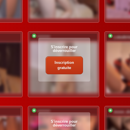
*********
LittleMr
S'inscrire pour
déverrouiller
Inscription
gratuite
*********
moon_di
S'inscrire pour
déverrouiller