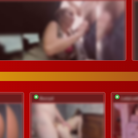
Buzzyd
LadyLeat