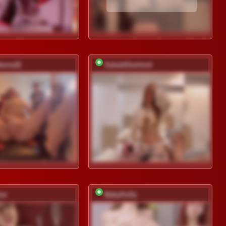
Heroo22
SukubOverlord
va
BabyGolly