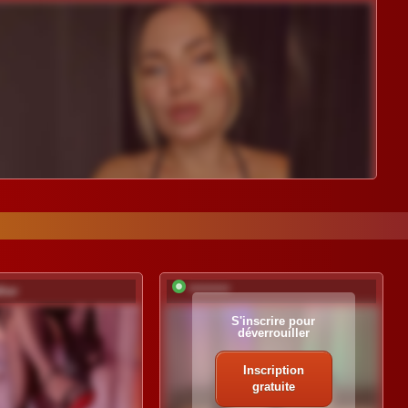
her
*********
S'inscrire pour
déverrouiller
Inscription
gratuite