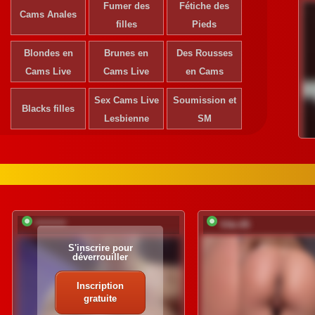
Fumer des
Fétiche des
Cams Anales
filles
Pieds
Blondes en
Brunes en
Des Rousses
Cams Live
Cams Live
en Cams
Sex Cams Live
Soumission et
Blacks filles
Lesbienne
SM
*********
Viki-05
S'inscrire pour
déverrouiller
Inscription
gratuite