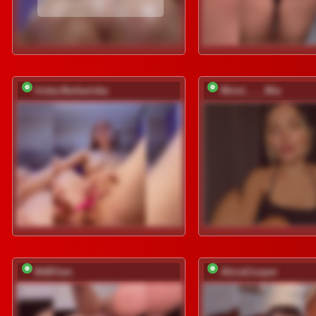
Iriska-Barbariska
Minni____Mia
BABYam
AliciaCooper