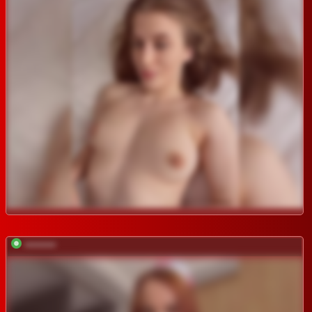
*********