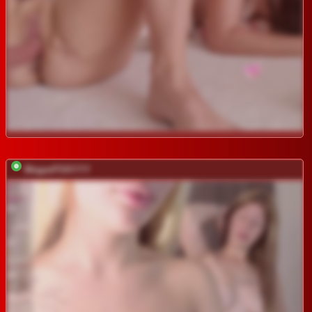
MeganFOXYYY