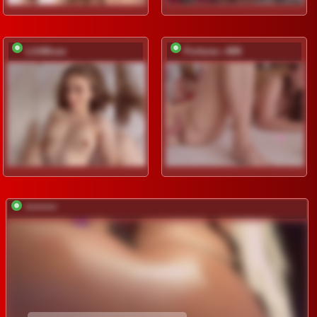
LilitMuse
Fortune---888
*********