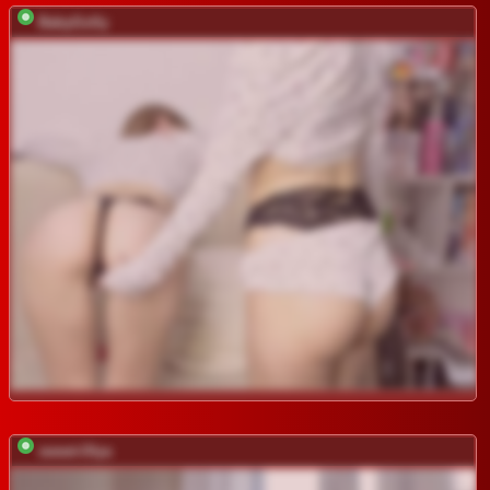
BabyGolly
sweet-Olya