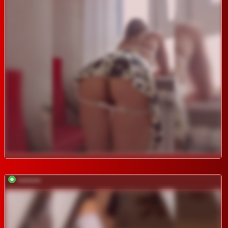
*********