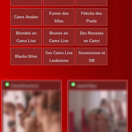
Fumer des
Fétiche des
Cams Anales
filles
Pieds
Blondes en
Brunes en
Des Rousses
Cams Live
Cams Live
en Cams
Sex Cams Live
Soumission et
Blacks filles
Lesbienne
SM
SukubOverlord
sweet-Olya