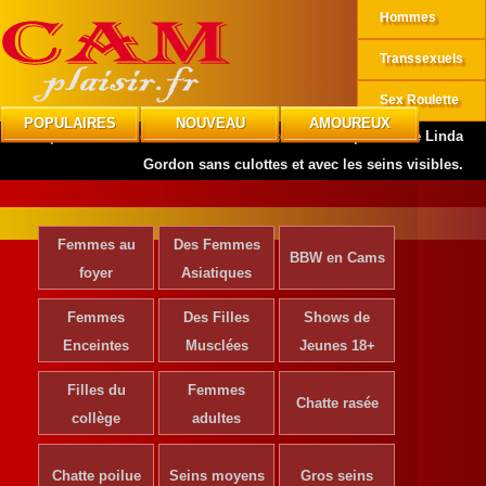
Hommes
Transsexuels
Sex Roulette
POPULAIRES
NOUVEAU
AMOUREUX
CAMplaisir
»
Actrices de Cinéma
»
Découvrez les photos de Linda
Gordon sans culottes et avec les seins visibles.
Femmes au
Des Femmes
BBW en Cams
foyer
Asiatiques
Femmes
Des Filles
Shows de
Enceintes
Musclées
Jeunes 18+
Filles du
Femmes
Chatte rasée
collège
adultes
Chatte poilue
Seins moyens
Gros seins