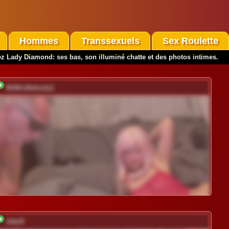
Hommes
Transsexuels
Sex Roulette
z Lady Diamond: ses bas, son illuminé chatte et des photos intimes.
MrMrsNobody1
Adel9