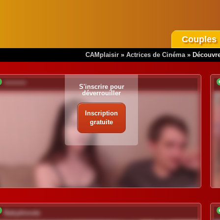
Couples
CAMplaisir
»
Actrices de Cinéma
»
Découvre
*********
S'inscrire pour
déverrouiller
Inscription
gratuite
Babyblonde