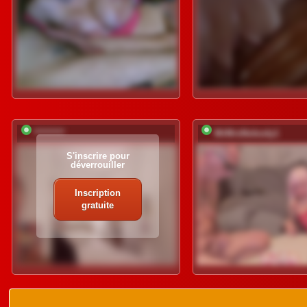
*********
MrMrsNobody1
S'inscrire pour
déverrouiller
Inscription
gratuite