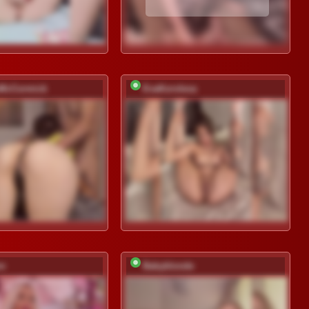
sMcCormick
EvaKoroleva
nn
Babyblonde