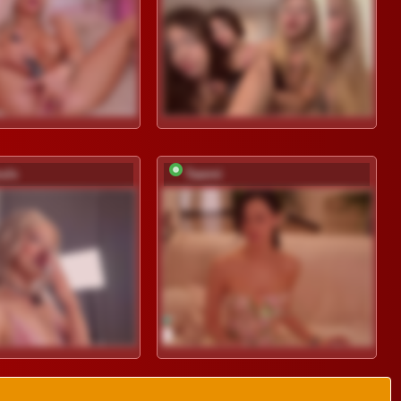
ouls
Taanni