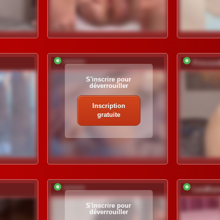
*********
Princes
S'inscrire pour
déverrouiller
Inscription
gratuite
*********
LaraBry
S'inscrire pour
déverrouiller