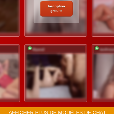
Inscription
gratuite
Bipara2
twofires
AFFICHER PLUS DE MODÊLES DE CHAT