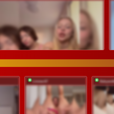
Linnea-67
Babyand