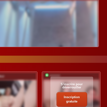
kot
*********
S'inscrire pour
déverrouiller
Inscription
gratuite