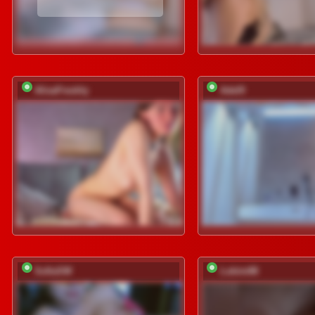
AlisaFreshly
Adel9
SofiaSW
Lubim88