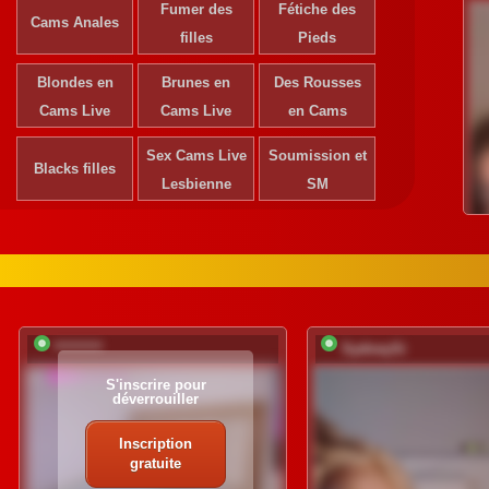
Fumer des
Fétiche des
Cams Anales
filles
Pieds
Blondes en
Brunes en
Des Rousses
Cams Live
Cams Live
en Cams
Sex Cams Live
Soumission et
Blacks filles
Lesbienne
SM
*********
SydneySi
S'inscrire pour
déverrouiller
Inscription
gratuite