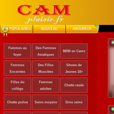
POPULAIRES
NOUVEAU
AMOUREUX
Femmes au
Des Femmes
BBW en Cams
foyer
Asiatiques
Femmes
Des Filles
Shows de
Enceintes
Musclées
Jeunes 18+
Filles du
Femmes
Chatte rasée
collège
adultes
Chatte poilue
Seins moyens
Gros seins