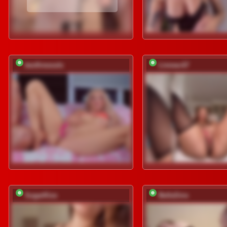
twofiresouls
Linnea-67
SugarKiss
BellaSins