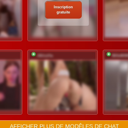
Inscription
gratuite
-AfricaYa-
MilleMiM
AFFICHER PLUS DE MODÊLES DE CHAT