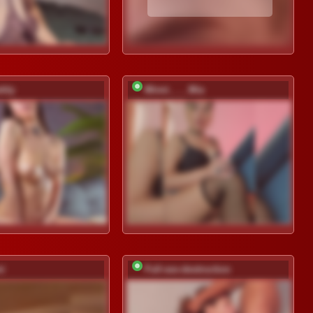
shly
Minni____Mia
i
Full-sex-destruction