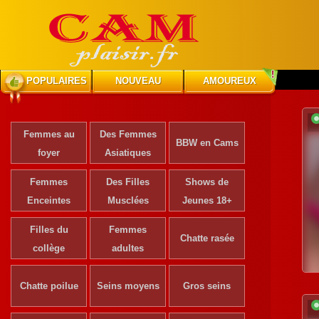
POPULAIRES
NOUVEAU
AMOUREUX
Femmes au
Des Femmes
BBW en Cams
foyer
Asiatiques
Femmes
Des Filles
Shows de
Enceintes
Musclées
Jeunes 18+
Filles du
Femmes
Chatte rasée
collège
adultes
Chatte poilue
Seins moyens
Gros seins