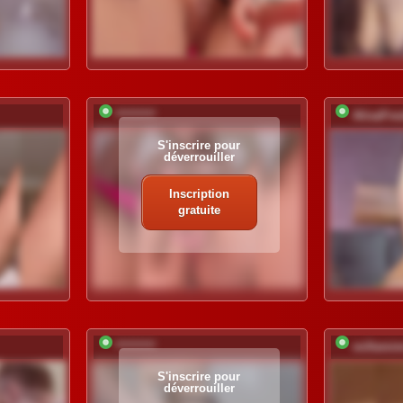
*********
AlisaFre
S'inscrire pour
déverrouiller
Inscription
gratuite
*********
millemim
S'inscrire pour
déverrouiller