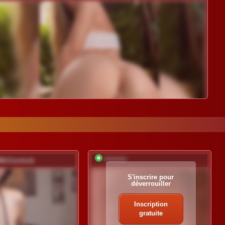
sMcCormick
*********
S'inscrire pour
déverrouiller
Inscription
gratuite