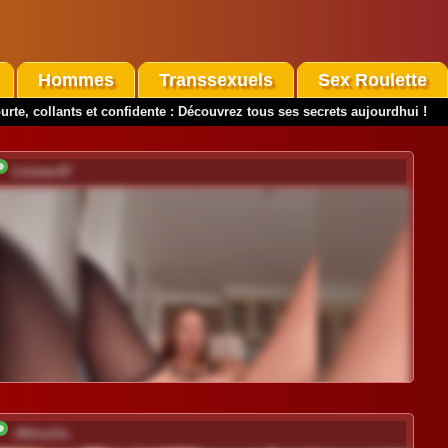
Hommes
Transsexuels
Sex Roulette
urte, collants et confidente : Découvrez tous ses secrets aujourdhui !
Linnea-67
-AfricaYa-