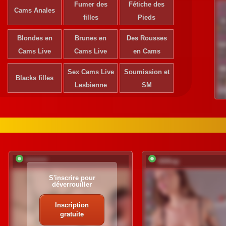
Fumer des
Fétiche des
Cams Anales
filles
Pieds
Blondes en
Brunes en
Des Rousses
Cams Live
Cams Live
en Cams
Sex Cams Live
Soumission et
Blacks filles
Lesbienne
SM
*********
UliKop
S'inscrire pour
déverrouiller
Inscription
gratuite