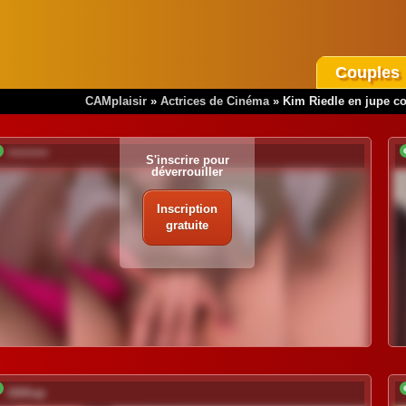
Couples
CAMplaisir
»
Actrices de Cinéma
»
Kim Riedle en jupe co
*********
S'inscrire pour
déverrouiller
Inscription
gratuite
UliKop