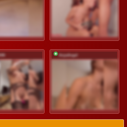
iMi
AnyaAngel