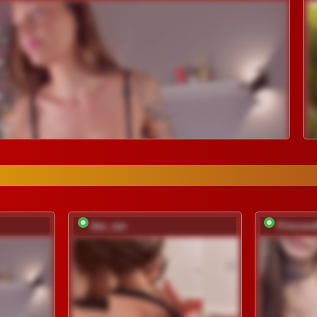
dee_zee
Princes