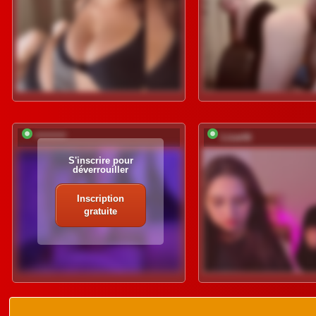
*********
Lizarttt
S'inscrire pour
déverrouiller
Inscription
gratuite