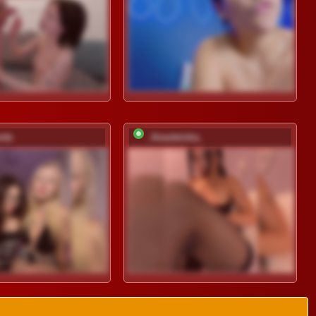
nde
_Anasteisha_