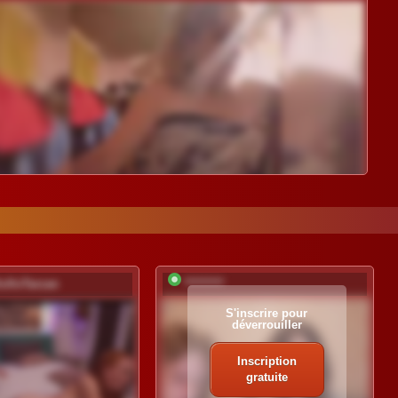
XoXoTarzan
*********
S'inscrire pour
déverrouiller
Inscription
gratuite