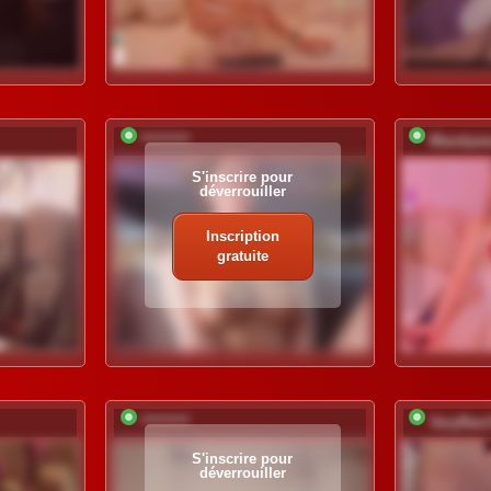
*********
Mandywe
S'inscrire pour
déverrouiller
Inscription
gratuite
*********
VeryRare
S'inscrire pour
déverrouiller