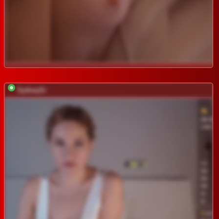
SydneySi