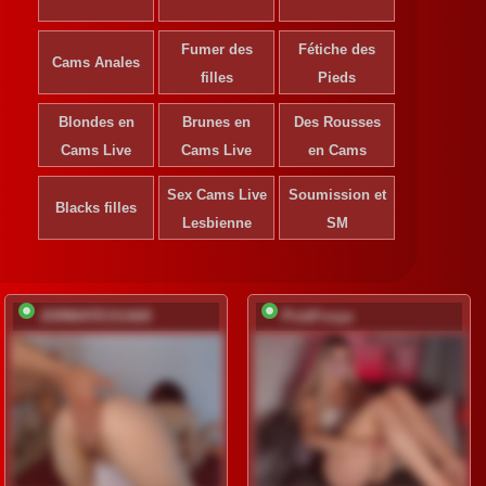
Fumer des
Fétiche des
Cams Anales
filles
Pieds
Blondes en
Brunes en
Des Rousses
Cams Live
Cams Live
en Cams
Sex Cams Live
Soumission et
Blacks filles
Lesbienne
SM
JORMATESSA69
PinkFoxya
S'ins
déve
Ins
gr