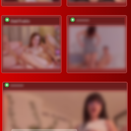
DablTrable
*********
*********