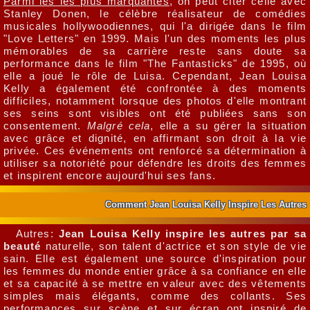
Parmi les les plus marquantes
, on peut citer celle avec
Stanley Donen, le célèbre réalisateur de comédies
musicales hollywoodiennes, qui l'a dirigée dans le film
"Love Letters" en 1999. Mais l'un des moments les plus
mémorables de sa carrière reste sans doute sa
performance dans le film "The Fantasticks" de 1995, où
elle a joué le rôle de Luisa. Cependant, Jean Louisa
Kelly a également été confrontée à des moments
difficiles, notamment lorsque des photos d'elle montrant
ses seins sont visibles ont été publiées sans son
consentement.
Malgré cela
, elle a su gérer la situation
avec grâce et dignité, en affirmant son droit à la vie
privée. Ces événements ont renforcé sa détermination à
utiliser sa notoriété pour défendre les droits des femmes
et inspirent encore aujourd'hui ses fans.
Comment Jean Louisa Kelly Inspire Les Autres
Autres:
Jean Louisa Kelly inspire les autres par sa
beauté
naturelle, son talent d'actrice et son style de vie
sain. Elle est également une source d'inspiration pour
les femmes du monde entier grâce à sa confiance en elle
et sa capacité à se mettre en valeur avec des vêtements
simples mais élégants, comme des collants. Ses
performances sur scène et sur écran ont inspiré de