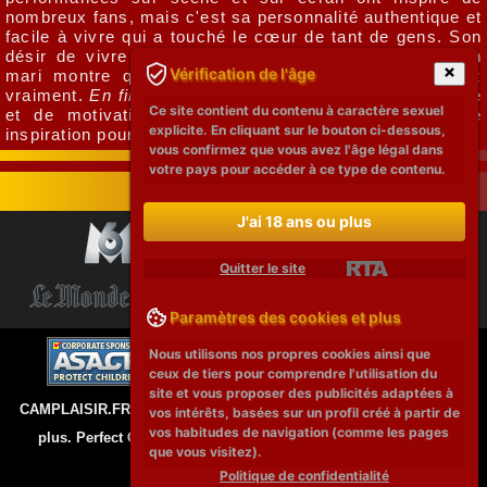
nombreux fans, mais c'est sa personnalité authentique et
facile à vivre qui a touché le cœur de tant de gens. Son
désir de vivre une vie saine avec ses enfants et son
Vérification de l'âge
mari montre que tout est possible si vous le voulez
vraiment.
En fin de compte
, c'est cette aura de positivité
Ce site contient du contenu à caractère sexuel
et de motivation qui fait de Jean Louisa Kelly une
explicite. En cliquant sur le bouton ci-dessous,
inspiration pour tous.
vous confirmez que vous avez l'âge légal dans
votre pays pour accéder à ce type de contenu.
J'ai 18 ans ou plus
Quitter le site
Paramètres des cookies et plus
Nous utilisons nos propres cookies ainsi que
ceux de tiers pour comprendre l'utilisation du
site et vous proposer des publicités adaptées à
CAMPLAISIR.FR © 2026 Tous les modèles de ce site ont 18 ans ou
vos intérêts, basées sur un profil créé à partir de
vos habitudes de navigation (comme les pages
plus. Perfect Girls a une politique de tolérance zéro contre la
que vous visitez).
pornographie illégale.
Politique de confidentialité