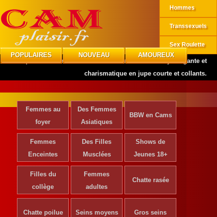
Hommes
Transsexuels
Sex Roulette
POPULAIRES
NOUVEAU
AMOUREUX
CAMplaisir
»
Actrices de Cinéma
»
Jean Louisa Kelly: élégante et
charismatique en jupe courte et collants.
Femmes au
Des Femmes
BBW en Cams
foyer
Asiatiques
Femmes
Des Filles
Shows de
Enceintes
Musclées
Jeunes 18+
Filles du
Femmes
Chatte rasée
collège
adultes
Chatte poilue
Seins moyens
Gros seins