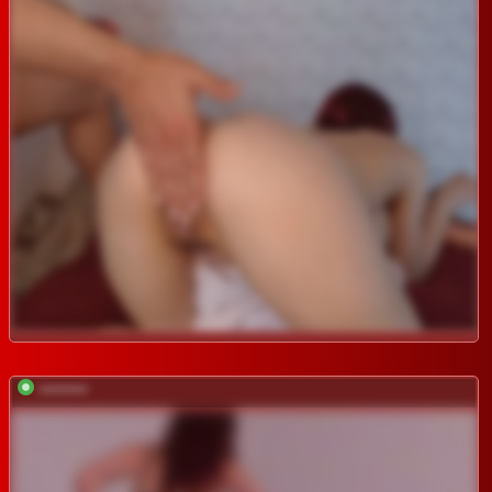
*********