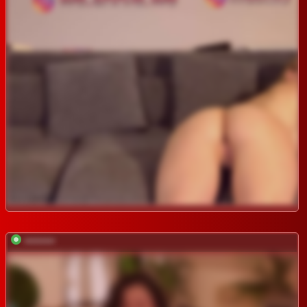
*********