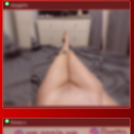
shyygirls
Sinner-s