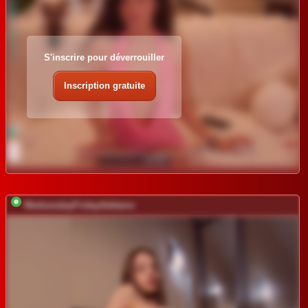
S'inscrire pour déverrouiller
Inscription gratuite
WednesdayFridayAddams