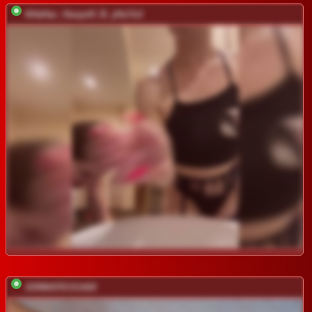
AHaHac_HaxpeH_B_yHuTa3
JORMATESSA69