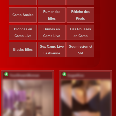
Fumer des
Fétiche des
Cams Anales
filles
Pieds
Blondes en
Brunes en
Des Rousses
Cams Live
Cams Live
en Cams
Sex Cams Live
Soumission et
Blacks filles
Lesbienne
SM
YourDreamWoman
SugarKiss
S'inscrire pour
déverrouiller
Inscription
gratuite