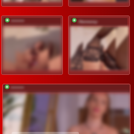
*********
-Hennessy-
*********