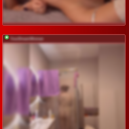
YourDreamWoman