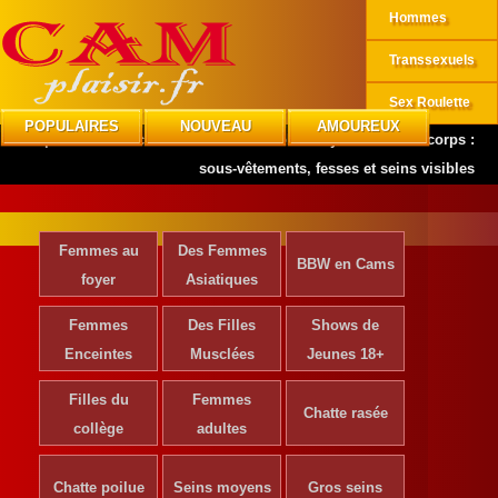
Hommes
Transsexuels
Sex Roulette
POPULAIRES
NOUVEAU
AMOUREUX
CAMplaisir
»
Actrices de Cinéma
»
Jacobe Orry dévoile son corps :
sous-vêtements, fesses et seins visibles
Femmes au
Des Femmes
BBW en Cams
foyer
Asiatiques
Femmes
Des Filles
Shows de
Enceintes
Musclées
Jeunes 18+
Filles du
Femmes
Chatte rasée
collège
adultes
Chatte poilue
Seins moyens
Gros seins