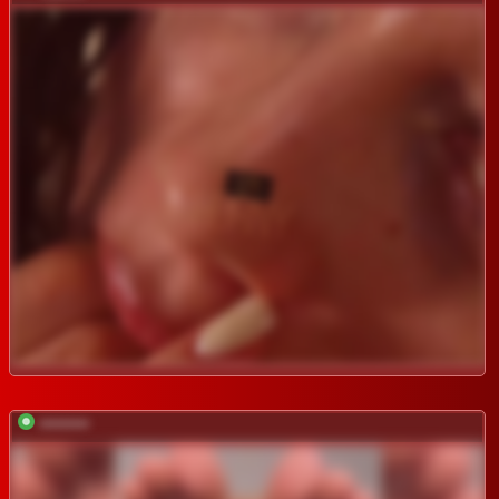
*********