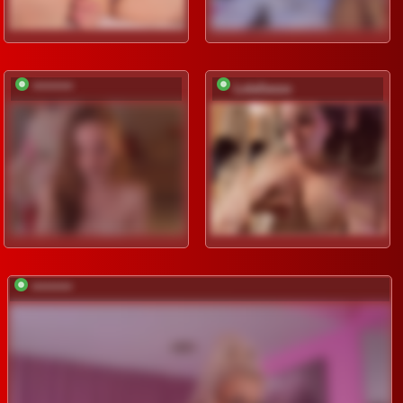
gratuite
*********
LolaSexxx
*********