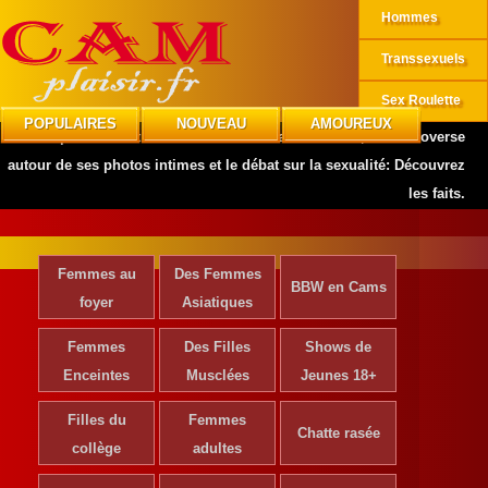
Hommes
Transsexuels
Sex Roulette
POPULAIRES
NOUVEAU
AMOUREUX
CAMplaisir
»
Actrices de Cinéma
»
Isabella Chow, la controverse
autour de ses photos intimes et le débat sur la sexualité: Découvrez
les faits.
Femmes au
Des Femmes
BBW en Cams
foyer
Asiatiques
Femmes
Des Filles
Shows de
Enceintes
Musclées
Jeunes 18+
Filles du
Femmes
Chatte rasée
collège
adultes