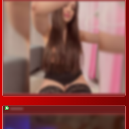
*********