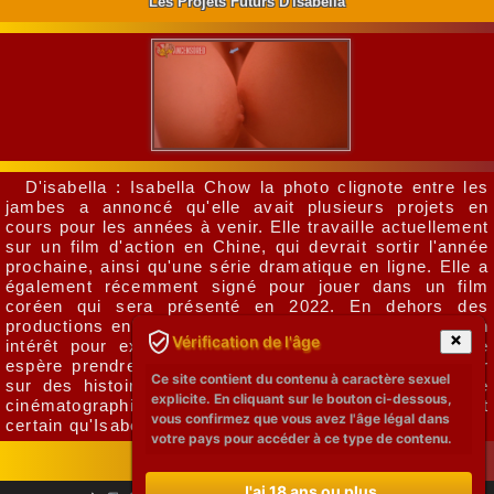
Les Projets Futurs D'isabella
D'isabella : Isabella Chow la photo clignote entre les
jambes a annoncé qu'elle avait plusieurs projets en
cours pour les années à venir. Elle travaille actuellement
sur un film d'action en Chine, qui devrait sortir l'année
prochaine, ainsi qu'une série dramatique en ligne. Elle a
également récemment signé pour jouer dans un film
coréen qui sera présenté en 2022. En dehors des
productions en cours, Isabella a également exprimé son
Vérification de l'âge
intérêt pour explorer le monde de la réalisation. Elle
espère prendre les rênes de projets futurs et travailler
Ce site contient du contenu à caractère sexuel
sur des histoires qui défient les normes de l'industrie
explicite. En cliquant sur le bouton ci-dessous,
cinématographique. Avec son talent et sa passion, il est
vous confirmez que vous avez l'âge légal dans
certain qu'Isabella a un avenir brillant devant elle.
votre pays pour accéder à ce type de contenu.
J'ai 18 ans ou plus