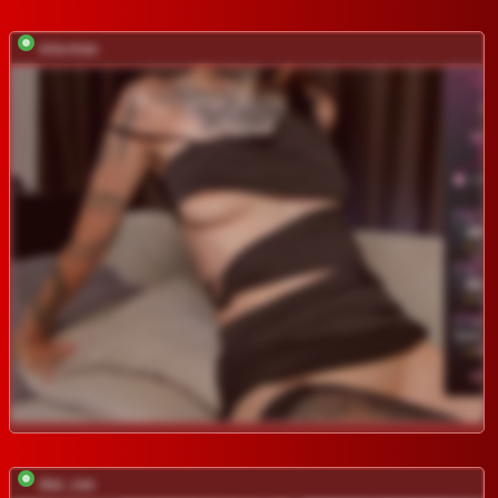
mia-max
dee_zee