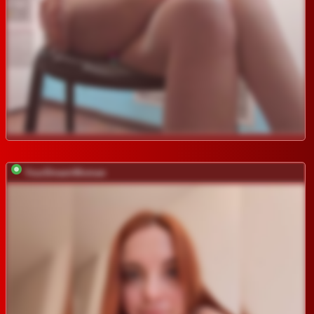
YourDreamWoman