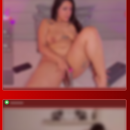
*********