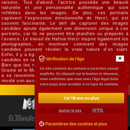
raisons. Tout d'abord, l'actrice possède une beauté
naturelle et une personnalité authentique qui sont
reflétées dans les images. De plus, ces portraits
captivent l'expression émotionnelle de Herzi, qui est
souvent fascinante. Le défi de capturer des images
candides ajoute également une dimension unique à ces
portraits, car ils ne peuvent être planifiés ou préparés à
l'avance. Le travail de Hafsia Herzi inspire également les
photographes, en montrant comment des images
candides peuvent révéler la vraie nature d'un sujet.
Enfin, il y a également un intérêt accru pour les portraits
Vérification de l'âge
candides en raison de leur qualité spontanée et vivante.
Bien que les rôles de Herzi dans des films comme "La
Ce site contient du contenu à caractère sexuel
Graine et le Mulet" et "Sex Doll" ont également contribué
explicite. En cliquant sur le bouton ci-dessous,
à sa renommée, ses seins avec des photographes ont
vous confirmez que vous avez l'âge légal dans
révélé son aura naturelle.
votre pays pour accéder à ce type de contenu.
J'ai 18 ans ou plus
Quitter le site
Paramètres des cookies et plus