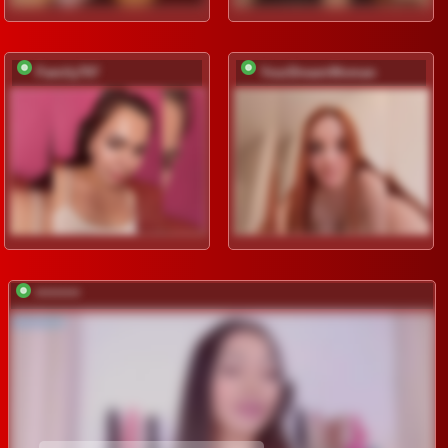
Family707
YourDreamWoman
*********