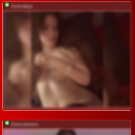
YourLadyyy
Cherry-blooms