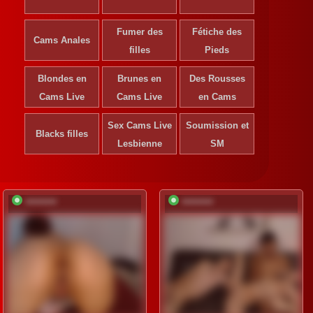
Fumer des
Fétiche des
Cams Anales
filles
Pieds
Blondes en
Brunes en
Des Rousses
S'inscrire pour
S'ins
Cams Live
Cams Live
déverrouiller
en Cams
déve
Sex Cams Live
Inscription
Soumission et
Ins
Blacks filles
gratuite
gr
Lesbienne
SM
*********
*********