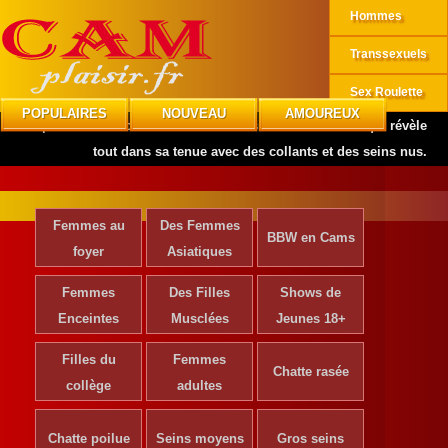
Hommes
Transsexuels
Sex Roulette
POPULAIRES
NOUVEAU
AMOUREUX
CAMplaisir
»
Actrices de Cinéma
»
Hafsia Herzi : lactrice qui révèle
tout dans sa tenue avec des collants et des seins nus.
Femmes au
Des Femmes
BBW en Cams
foyer
Asiatiques
Femmes
Des Filles
Shows de
Enceintes
Musclées
Jeunes 18+
Filles du
Femmes
Chatte rasée
collège
adultes
Chatte poilue
Seins moyens
Gros seins