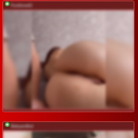
Fucklove21
Babyandkot