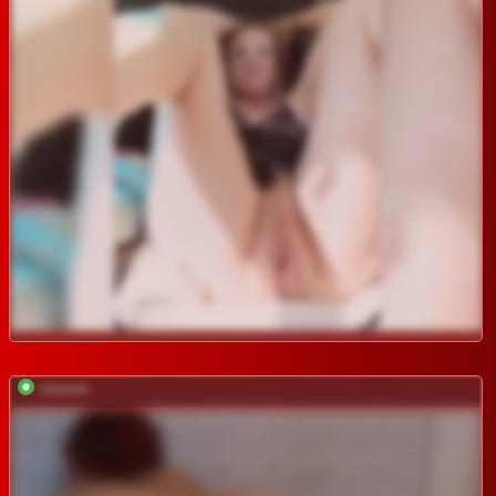
*********