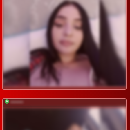
*********