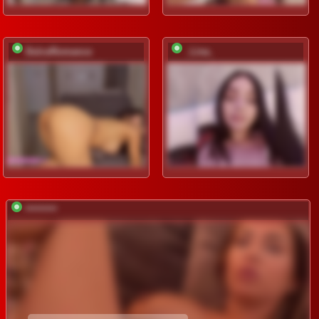
DulceRomance
_Lina_
*********