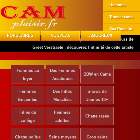
Hommes
Transsexuels
Sex Roulette
POPULAIRES
NOUVEAU
AMOUREUX
CAMplaisir
»
Actrices de Cinéma
»
Les photos nues et amateurs de
Greet Verstraete : découvrez lintimité de cette artiste
Femmes au
Des Femmes
BBW en Cams
foyer
Asiatiques
Femmes
Des Filles
Shows de
Enceintes
Musclées
Jeunes 18+
Filles du
Femmes
Chatte rasée
collège
adultes
Chatte poilue
Seins moyens
Gros seins