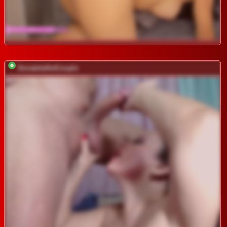
DonatelaHotCouple