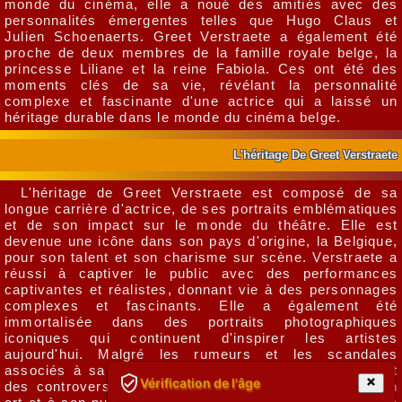
monde du cinéma, elle a noué des amitiés avec des
personnalités émergentes telles que Hugo Claus et
Julien Schoenaerts. Greet Verstraete a également été
proche de deux membres de la famille royale belge, la
princesse Liliane et la reine Fabiola. Ces ont été des
moments clés de sa vie, révélant la personnalité
complexe et fascinante d'une actrice qui a laissé un
héritage durable dans le monde du cinéma belge.
L'héritage De Greet Verstraete
L'héritage de Greet Verstraete est composé de sa
longue carrière d'actrice, de ses portraits emblématiques
et de son impact sur le monde du théâtre. Elle est
devenue une icône dans son pays d'origine, la Belgique,
pour son talent et son charisme sur scène. Verstraete a
réussi à captiver le public avec des performances
captivantes et réalistes, donnant vie à des personnages
complexes et fascinants. Elle a également été
immortalisée dans des portraits photographiques
iconiques qui continuent d'inspirer les artistes
aujourd'hui. Malgré les rumeurs et les scandales
associés à sa vie privée, tels que des photos nues et
Vérification de l'âge
des controversées, Verstraete a su rester fidèle à son