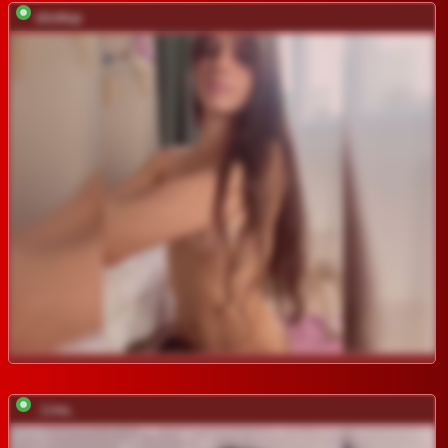
shottup
_Lina_