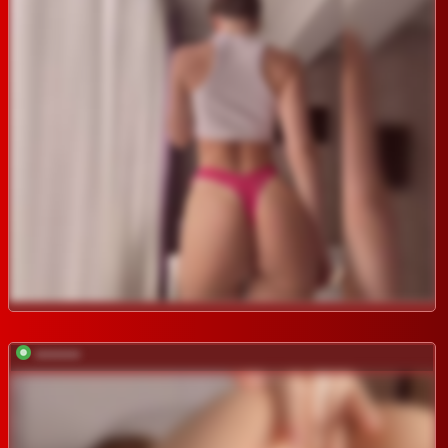
*********