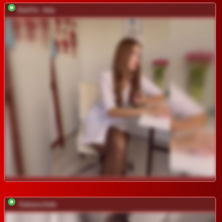
DokTor_Ada
-Saharochek-