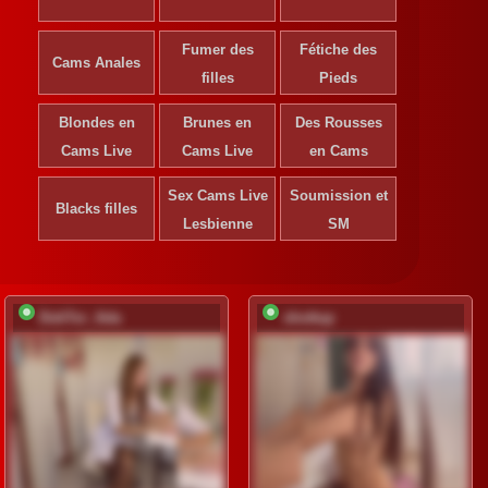
Fumer des
Fétiche des
Cams Anales
filles
Pieds
Blondes en
Brunes en
Des Rousses
Cams Live
Cams Live
en Cams
Sex Cams Live
Soumission et
Blacks filles
Lesbienne
SM
DokTor_Ada
shottup