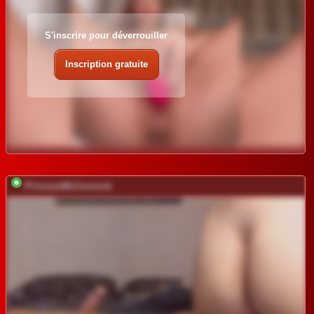
S'inscrire pour déverrouiller
Inscription gratuite
PrincessMcCormick