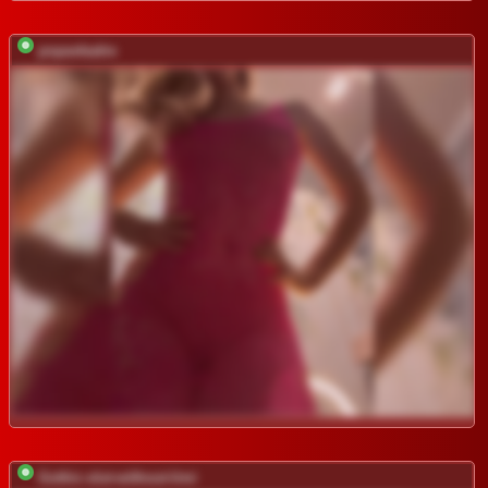
popavkadre
Gothic-slut-without-limi