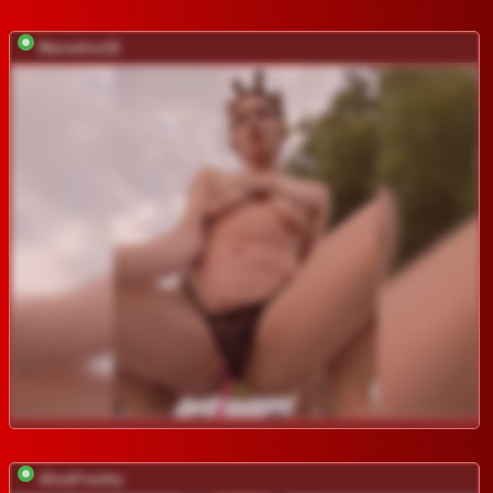
Marseline32
AlisaFreshly