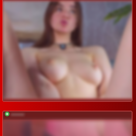
*********