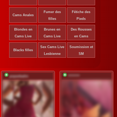
Fumer des
Fétiche des
Cams Anales
filles
Pieds
Blondes en
Brunes en
Des Rousses
S'ins
Cams Live
Cams Live
en Cams
déve
Sex Cams Live
Soumission et
Ins
Blacks filles
gr
Lesbienne
SM
popavkadre
*********