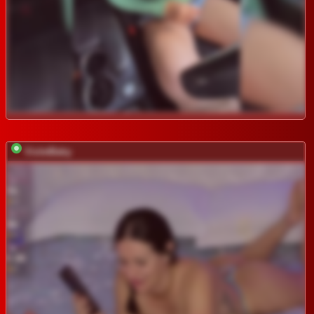
VioletBaby