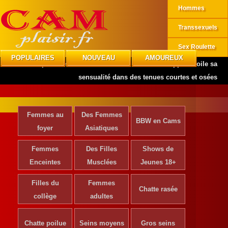
Hommes
Transsexuels
Sex Roulette
POPULAIRES
NOUVEAU
AMOUREUX
CAMplaisir
»
Actrices de Cinéma
»
Gabriela Rippi dévoile sa
sensualité dans des tenues courtes et osées
Femmes au
Des Femmes
BBW en Cams
foyer
Asiatiques
Femmes
Des Filles
Shows de
Enceintes
Musclées
Jeunes 18+
Filles du
Femmes
Chatte rasée
collège
adultes
Chatte poilue
Seins moyens
Gros seins