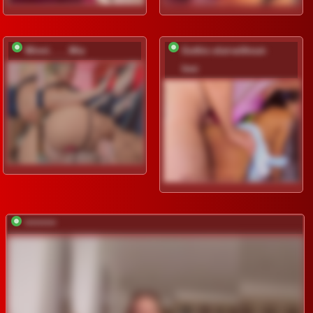
Minni____Mia
Gothic-slut-without-
limi
*********