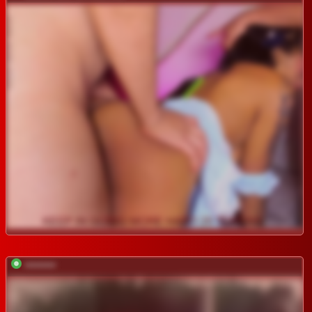
*********