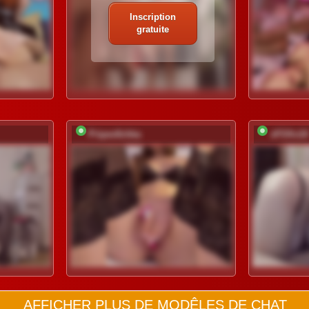
Inscription
gratuite
Pripev0chka
xFOXx10
AFFICHER PLUS DE MODÊLES DE CHAT