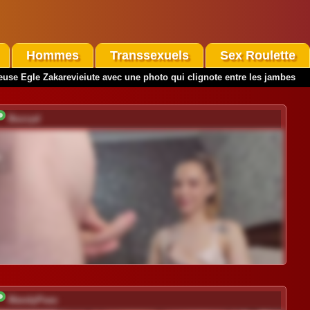
Hommes
Transsexuels
Sex Roulette
euse Egle Zakarevieiute avec une photo qui clignote entre les jambes
Buzzyd
MandyPeas