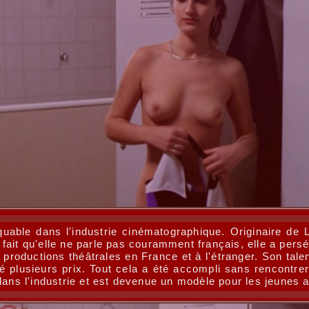
uable dans l'industrie cinématographique. Originaire de 
e fait qu'elle ne parle pas couramment français, elle a persé
es productions théâtrales en France et à l'étranger. Son ta
é plusieurs prix. Tout cela a été accompli sans rencontrer
dans l'industrie et est devenue un modèle pour les jeunes a