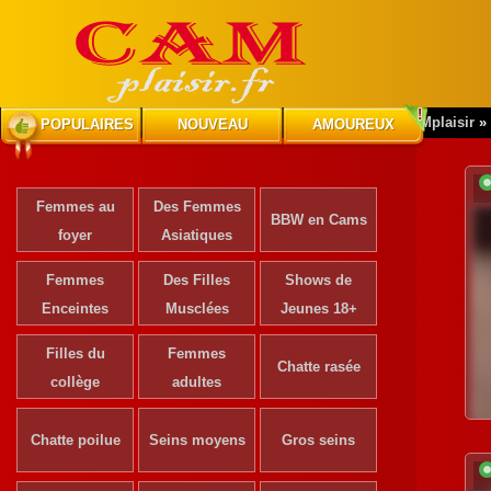
CAMplaisir
»
POPULAIRES
NOUVEAU
AMOUREUX
Femmes au
Des Femmes
BBW en Cams
foyer
Asiatiques
Femmes
Des Filles
Shows de
Enceintes
Musclées
Jeunes 18+
Filles du
Femmes
Chatte rasée
collège
adultes
Chatte poilue
Seins moyens
Gros seins