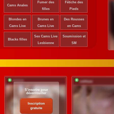
Fumer des
Fétiche des
Cams Anales
filles
Pieds
Blondes en
Brunes en
Des Rousses
Cams Live
Cams Live
en Cams
Sex Cams Live
Soumission et
Blacks filles
Lesbienne
SM
*********
vattttaaa
S'inscrire pour
déverrouiller
Inscription
gratuite