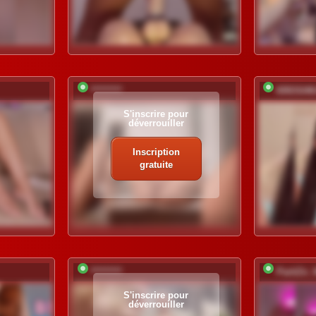
*********
KROSHK
S'inscrire pour
déverrouiller
Inscription
gratuite
*********
PartiZn
S'inscrire pour
déverrouiller