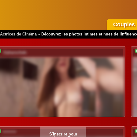
Couples
Actrices de Cinéma
»
Découvrez les photos intimes et nues de linfluenc
-Saharochek-
*********
S'inscrire pour