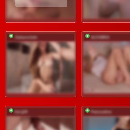
-Saharochek-
ALVUWKA
VeLQiR
PetrovaAnn