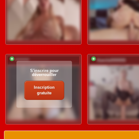
*********
Kamila5555555
S'inscrire pour
déverrouiller
Inscription
gratuite