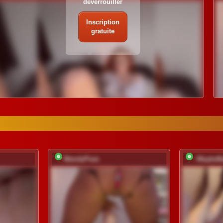
déverrouiller
Inscription
gratuite
MandyPeas
-MaybeB