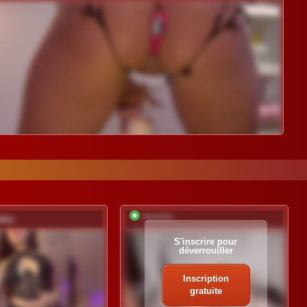
aby-
*********
S'inscrire pour
déverrouiller
Inscription
gratuite