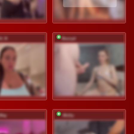
A_N
Buzzyd
_Way
-Molly-