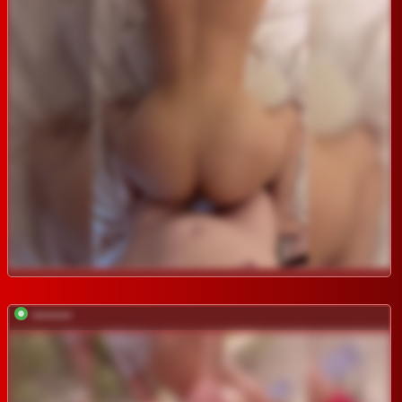
*********