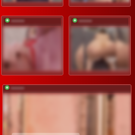
*********
*********
*********