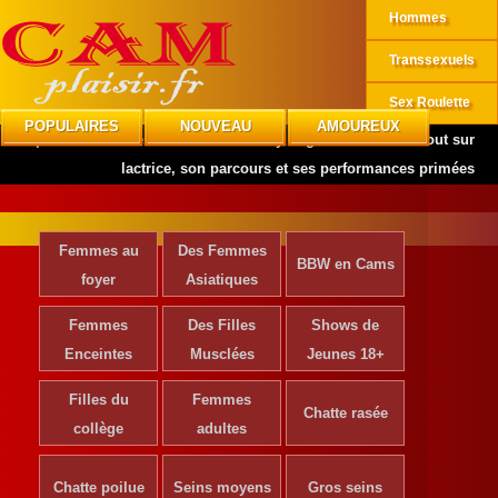
Hommes
Transsexuels
Sex Roulette
POPULAIRES
NOUVEAU
AMOUREUX
CAMplaisir
»
Actrices de Cinéma
»
Daisy Eagan : Découvrez tout sur
lactrice, son parcours et ses performances primées
Femmes au
Des Femmes
BBW en Cams
foyer
Asiatiques
Femmes
Des Filles
Shows de
Enceintes
Musclées
Jeunes 18+
Filles du
Femmes
Chatte rasée
collège
adultes
Chatte poilue
Seins moyens
Gros seins