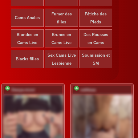
Fumer des
Fétiche des
Cams Anales
filles
Pieds
Blondes en
Brunes en
Des Rousses
Cams Live
Cams Live
en Cams
Sex Cams Live
Soumission et
Blacks filles
Lesbienne
SM
Stasya-moor
vattttaaa
S'inscrire pour
S'ins
déverrouiller
déve
Inscription
Ins
gratuite
gr