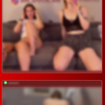
*********