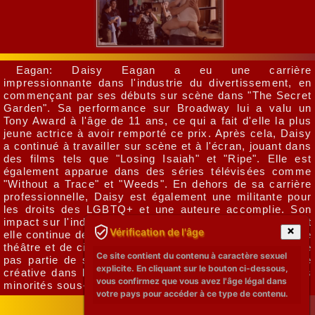
Eagan: Daisy Eagan a eu une carrière
impressionnante dans l'industrie du divertissement, en
commençant par ses débuts sur scène dans "The Secret
Garden". Sa performance sur Broadway lui a valu un
Tony Award à l'âge de 11 ans, ce qui a fait d'elle la plus
jeune actrice à avoir remporté ce prix. Après cela, Daisy
a continué à travailler sur scène et à l'écran, jouant dans
des films tels que "Losing Isaiah" et "Ripe". Elle est
également apparue dans des séries télévisées comme
"Without a Trace" et "Weeds". En dehors de sa carrière
professionnelle, Daisy est également une militante pour
les droits des LGBTQ+ et une auteure accomplie. Son
impact sur l'industrie du divertissement est indéniable, et
Vérification de l'âge
elle continue de travailler activement dans des projets de
théâtre et de cinéma. Bien que Daisy Eagan nu ne fasse
Ce site contient du contenu à caractère sexuel
pas partie de sa vie professionnelle, elle est une force
explicite. En cliquant sur le bouton ci-dessous,
créative dans l'industrie et une voix importante pour les
vous confirmez que vous avez l'âge légal dans
minorités sous-représentées au cinéma et au théâtre.
votre pays pour accéder à ce type de contenu.