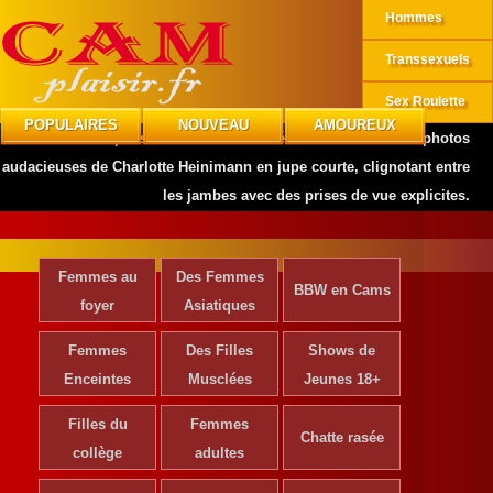
Hommes
Transsexuels
Sex Roulette
POPULAIRES
NOUVEAU
AMOUREUX
CAMplaisir
»
Actrices de Cinéma
»
Découvrez les photos
audacieuses de Charlotte Heinimann en jupe courte, clignotant entre
les jambes avec des prises de vue explicites.
Femmes au
Des Femmes
BBW en Cams
foyer
Asiatiques
Femmes
Des Filles
Shows de
Enceintes
Musclées
Jeunes 18+
Filles du
Femmes
Chatte rasée
collège
adultes