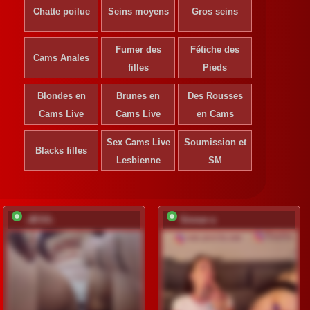
Chatte poilue
Seins moyens
Gros seins
Fumer des
Fétiche des
Cams Anales
filles
Pieds
Blondes en
Brunes en
Des Rousses
Cams Live
Cams Live
en Cams
Sex Cams Live
Soumission et
Blacks filles
Lesbienne
SM
-JESS-
Sinner-s