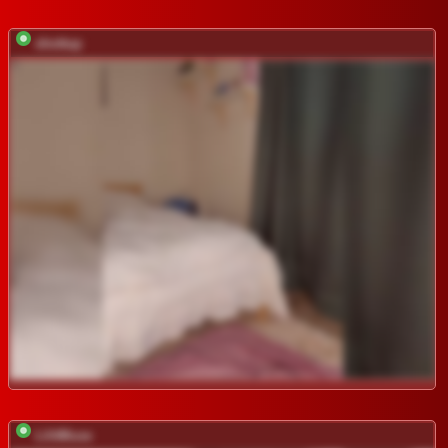
shottup
LilitMuse