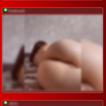
Fucklove21
-JESS-