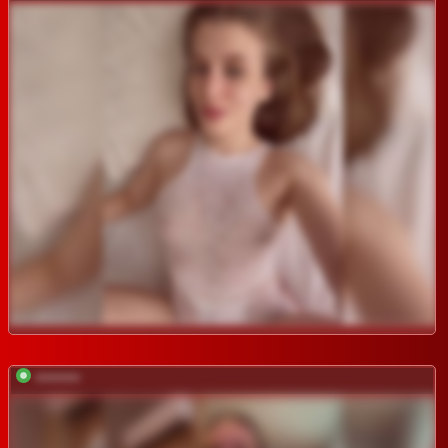
*********