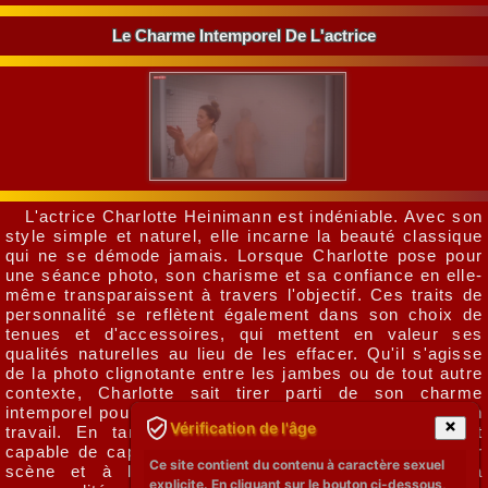
Le Charme Intemporel De L'actrice
L'actrice Charlotte Heinimann est indéniable. Avec son
style simple et naturel, elle incarne la beauté classique
qui ne se démode jamais. Lorsque Charlotte pose pour
une séance photo, son charisme et sa confiance en elle-
même transparaissent à travers l'objectif. Ces traits de
personnalité se reflètent également dans son choix de
tenues et d'accessoires, qui mettent en valeur ses
qualités naturelles au lieu de les effacer. Qu'il s'agisse
de la photo clignotante entre les jambes ou de tout autre
contexte, Charlotte sait tirer parti de son charme
intemporel pour ravir ses fans et les spectateurs de son
Vérification de l'âge
travail. En tant qu'actrice passionnée, Charlotte est
capable de captiver un public grâce à sa présence sur
Ce site contient du contenu à caractère sexuel
scène et à l'écran. Sa beauté intemporelle et sa
explicite. En cliquant sur le bouton ci-dessous,