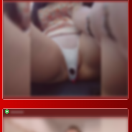
*********