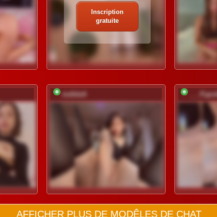
Inscription
gratuite
mefidufi
___Pypsi
AFFICHER PLUS DE MODÊLES DE CHAT