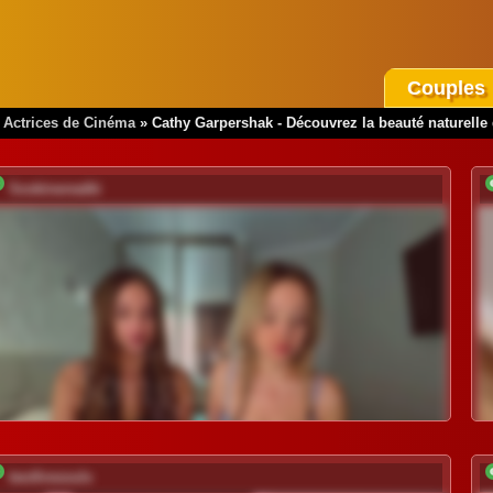
Couples
»
Actrices de Cinéma
»
Cathy Garpershak - Découvrez la beauté naturelle d
Soskinerealki
twofiresouls