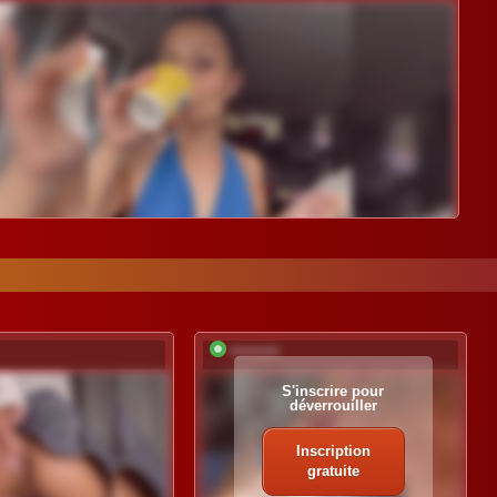
*********
S'inscrire pour
déverrouiller
Inscription
gratuite