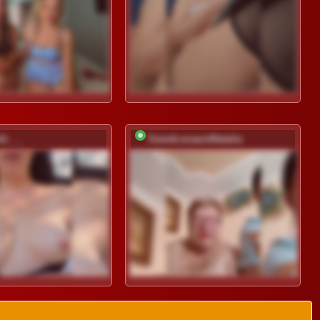
ki___
SweetLenaandNatalia