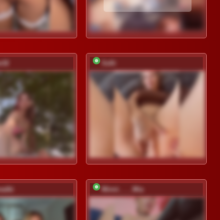
e32
Sofii
ealki
Minni____Mia