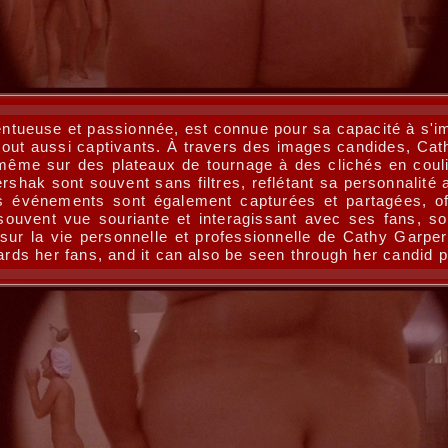
entueuse et passionnée, est connue pour sa capacité à s'
t tout aussi captivants. À travers des images candides, C
e-même sur des plateaux de tournage à des clichés en cou
shak sont souvent sans filtres, reflétant sa personnalité a
 événements sont également capturées et partagées, off
souvent vue souriante et interagissant avec ses fans, s
ur la vie personnelle et professionnelle de Cathy Garper
ds her fans, and it can also be seen through her candid p