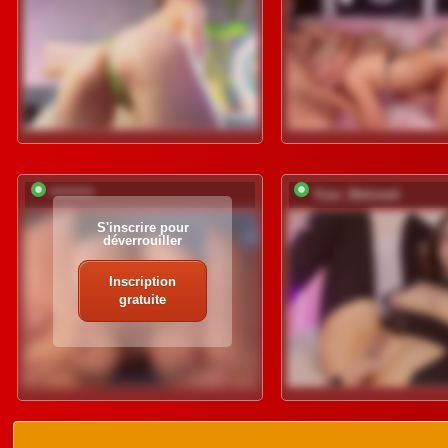
*********
Your_Beloved
S'inscrire pour
déverrouiller
Inscription
gratuite