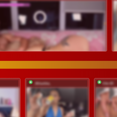
_Milashka_
Viki-05