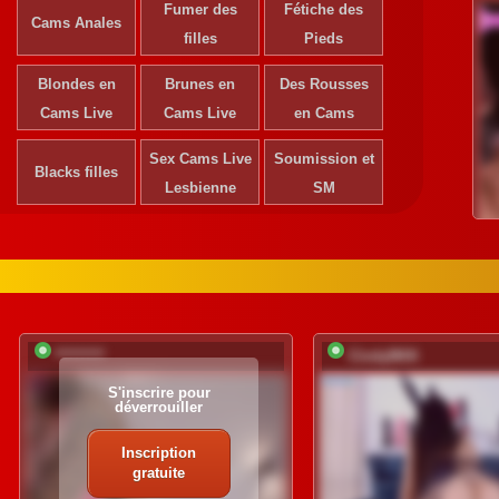
Fumer des
Fétiche des
Cams Anales
filles
Pieds
Blondes en
Brunes en
Des Rousses
Cams Live
Cams Live
en Cams
Sex Cams Live
Soumission et
Blacks filles
Lesbienne
SM
*********
CindyBKK
S'inscrire pour
déverrouiller
Inscription
gratuite