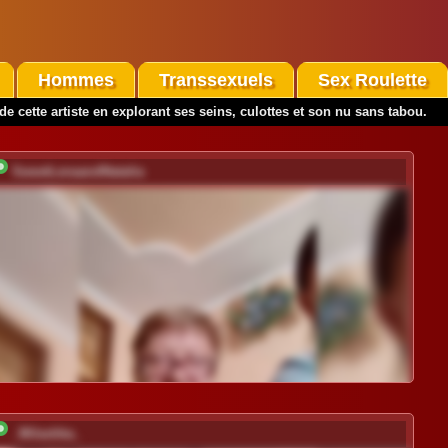
Hommes
Transsexuels
Sex Roulette
e cette artiste en explorant ses seins, culottes et son nu sans tabou.
SweetLenaandNatalia
_Milashka_