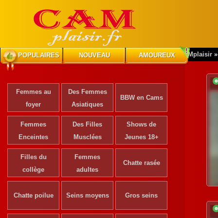
CAMplaisir
POPULAIRES
NOUVEAU
AMOUREUX
Femmes au
Des Femmes
BBW en Cams
foyer
Asiatiques
Femmes
Des Filles
Shows de
Enceintes
Musclées
Jeunes 18+
Filles du
Femmes
Chatte rasée
collège
adultes
Chatte poilue
Seins moyens
Gros seins