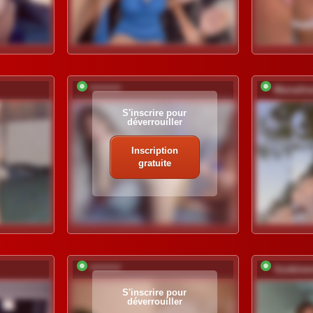
*********
Marselin
S'inscrire pour
déverrouiller
Inscription
gratuite
*********
Soskiner
S'inscrire pour
déverrouiller