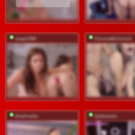
sosgirl1994
PrincessMcCormick
AlisaFreshly
twofiresouls