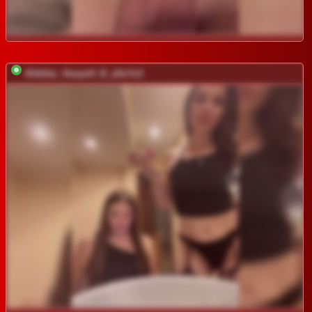
AHaHac_HaxpeH_B_yHuTa3