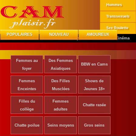
Hommes
Transsexuels
Sex Roulette
POPULAIRES
NOUVEAU
AMOUREUX
CAMplaisir
»
Actrices de Cinéma
Femmes au
Des Femmes
BBW en Cams
foyer
Asiatiques
Femmes
Des Filles
Shows de
Enceintes
Musclées
Jeunes 18+
Filles du
Femmes
Chatte rasée
collège
adultes
Chatte poilue
Seins moyens
Gros seins