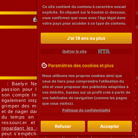
Ce site contient du contenu à caractère sexuel
explicite. En cliquant sur le bouton ci-dessous,
vous confirmez que vous avez l'âge légal dans
Émerveillement Devant La Nature
votre pays pour accéder à ce type de contenu.
J'ai 18 ans ou plus
Quitter le site
Paramètres des cookies et plus
Nous utilisons nos propres cookies ainsi que
ceux de tiers pour comprendre l'utilisation du
: Baelyn Neff est une actrice qui a clairement une
site et vous proposer des publicités adaptées à
passion pour la nature. Les photos qu'elle partage sur
vos intérêts, basées sur un profil créé à partir de
son compte Instagram sont non seulement belles, mais
vos habitudes de navigation (comme les pages
également inspirantes. On peut voir Baelyn en train de
que vous visitez).
grimper des montagnes, de se promener dans les forêts
Politique de confidentialité
et de nager dans les rivières. Cette actrice adore passer
du temps en pleine nature, ce qui lui permet de se
ressourcer et de se connecter avec elle-même.
En
Refuser
Accepter
regardant les photos de Baelyn dans la nature
, on ne
peut s'empêcher de ressentir un émerveillement devant