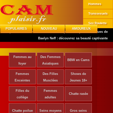
Hommes
Transsexuels
Sex Roulette
POPULAIRES
NOUVEAU
AMOUREUX
CAMplaisir
»
Actrices de Cinéma
»
Les photos explicites et nues de
Baelyn Neff : découvrez sa beauté captivante
Femmes au
Des Femmes
BBW en Cams
foyer
Asiatiques
Femmes
Des Filles
Shows de
Enceintes
Musclées
Jeunes 18+
Filles du
Femmes
Chatte rasée
collège
adultes
Chatte poilue
Seins moyens
Gros seins