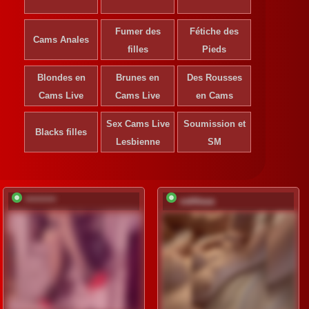
Fumer des
Fétiche des
Cams Anales
filles
Pieds
Blondes en
Brunes en
Des Rousses
S'inscrire pour
Cams Live
Cams Live
déverrouiller
en Cams
Sex Cams Live
Inscription
Soumission et
Blacks filles
gratuite
Lesbienne
SM
*********
vattttaaa