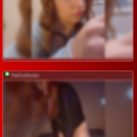
TheFoxAlissha