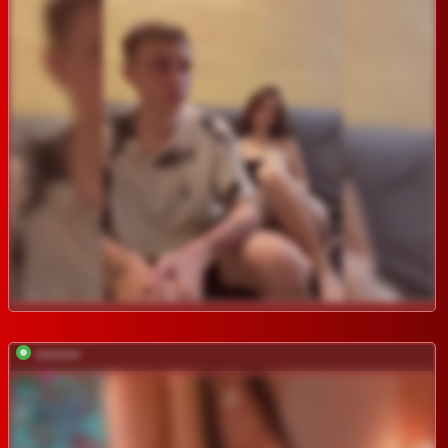
*********