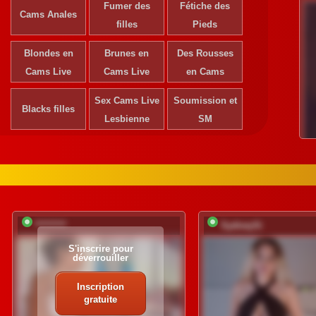
Fumer des
Fétiche des
Cams Anales
filles
Pieds
Blondes en
Brunes en
Des Rousses
Cams Live
Cams Live
en Cams
Sex Cams Live
Soumission et
Blacks filles
Lesbienne
SM
*********
SydneySi
S'inscrire pour
déverrouiller
Inscription
gratuite