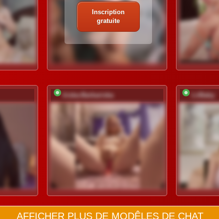
Inscription
gratuite
Iriska-Barbariska
LiiBaby
AFFICHER PLUS DE MODÊLES DE CHAT