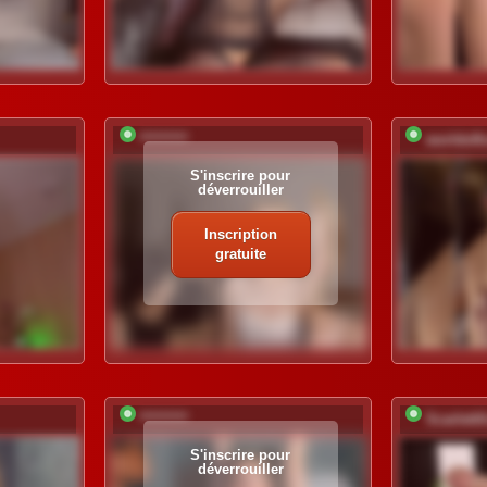
*********
worldofl
S'inscrire pour
déverrouiller
Inscription
gratuite
*********
Scarlett
S'inscrire pour
déverrouiller