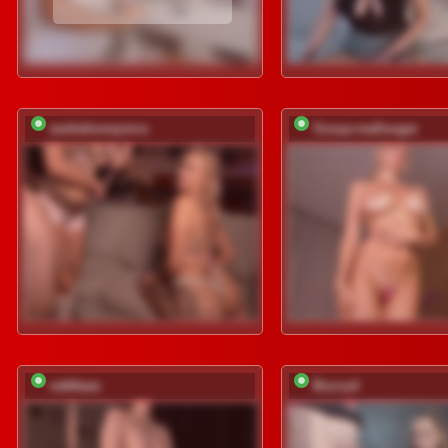
sashahoneyvice
Sonya-reallsugar
vattttaaa
Buzzyd