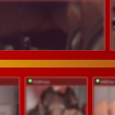
PinkFoxya
BABYam