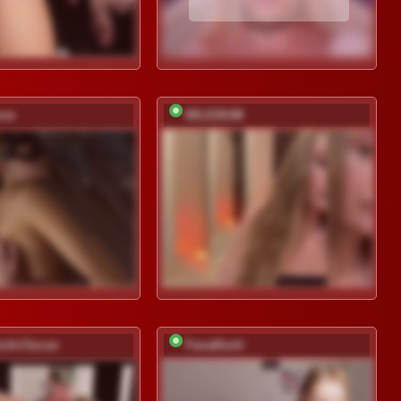
ove
MILEDIUM
XoXoTarzan
FanatKenli