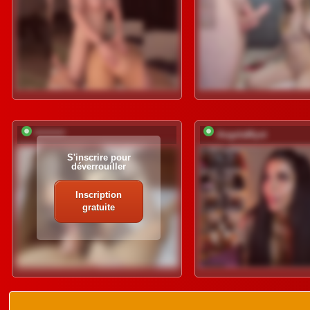
*********
AngelaMyst
S'inscrire pour
déverrouiller
Inscription
gratuite