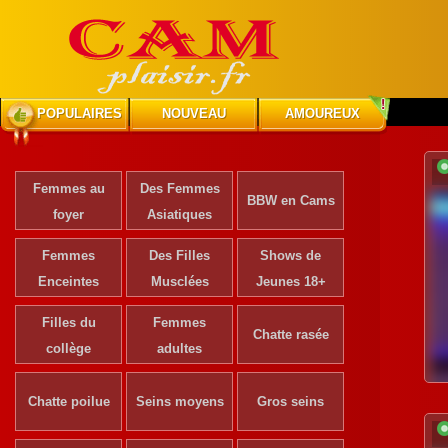
POPULAIRES
NOUVEAU
AMOUREUX
Femmes au
Des Femmes
BBW en Cams
foyer
Asiatiques
Femmes
Des Filles
Shows de
Enceintes
Musclées
Jeunes 18+
Filles du
Femmes
Chatte rasée
collège
adultes
Chatte poilue
Seins moyens
Gros seins