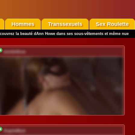
Hommes
Transsexuels
Sex Roulette
couvrez la beauté dAnn Howe dans ses sous-vêtements et même nue
worldoflove
AngelaMyst