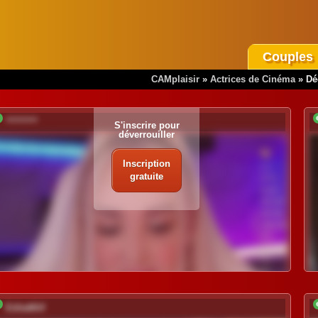
Couples
CAMplaisir
»
Actrices de Cinéma
»
Dé
*********
S'inscrire pour
déverrouiller
Inscription
gratuite
EditaMilf