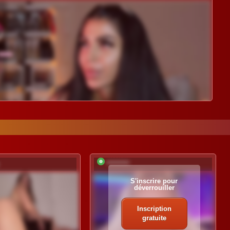
*********
S'inscrire pour
déverrouiller
Inscription
gratuite