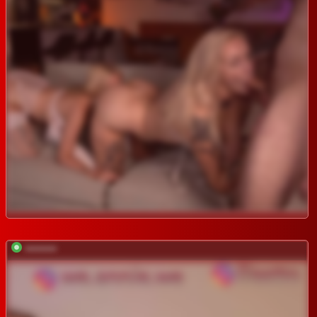
*********