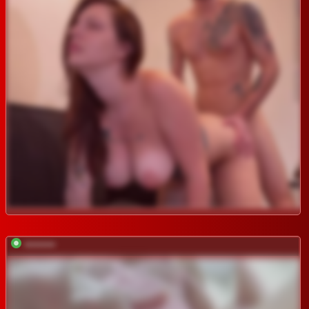
*********