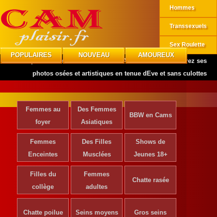
Hommes
Transsexuels
Sex Roulette
POPULAIRES
NOUVEAU
AMOUREUX
CAMplaisir
»
Actrices de Cinéma
»
Anita Morris: Découvrez ses
photos osées et artistiques en tenue dEve et sans culottes
Femmes au
Des Femmes
BBW en Cams
foyer
Asiatiques
Femmes
Des Filles
Shows de
Enceintes
Musclées
Jeunes 18+
Filles du
Femmes
Chatte rasée
collège
adultes
Chatte poilue
Seins moyens
Gros seins