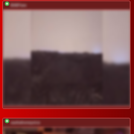
BABYam
sashahoneyvice