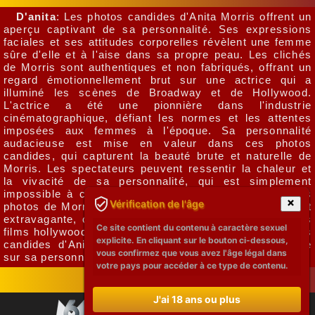
D'anita
: Les photos candides d'Anita Morris offrent un
aperçu captivant de sa personnalité. Ses expressions
faciales et ses attitudes corporelles révèlent une femme
sûre d'elle et à l'aise dans sa propre peau. Les clichés
de Morris sont authentiques et non fabriqués, offrant un
regard émotionnellement brut sur une actrice qui a
illuminé les scènes de Broadway et de Hollywood.
L'actrice a été une pionnière dans l'industrie
cinématographique, défiant les normes et les attentes
imposées aux femmes à l'époque. Sa personnalité
audacieuse est mise en valeur dans ces photos
candides, qui capturent la beauté brute et naturelle de
Morris. Les spectateurs peuvent ressentir la chaleur et
la vivacité de sa personnalité, qui est simplement
impossible à capturer sur un plateau de tournage. Les
Vérification de l'âge
photos de Morris montrent sa personnalité charmante et
extravagante, ce qui semble souvent manquer dans les
Ce site contient du contenu à caractère sexuel
films hollywoodiens d'aujourd'hui. En somme, les photos
explicite. En cliquant sur le bouton ci-dessous,
candides d'Anita Morris sont une fenêtre transparente
vous confirmez que vous avez l'âge légal dans
sur sa personnalité.
votre pays pour accéder à ce type de contenu.
J'ai 18 ans ou plus