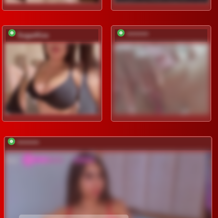
SugarKiss
*********
*********