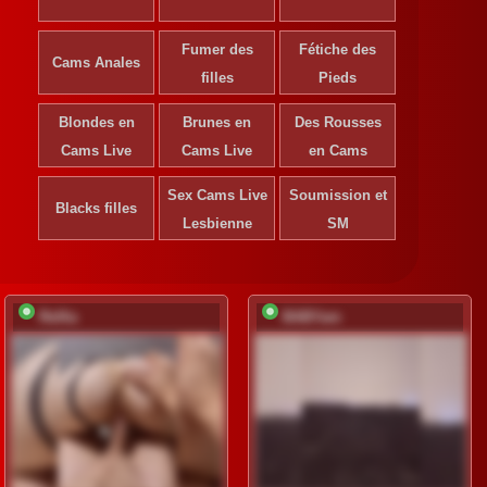
Fumer des
Fétiche des
Cams Anales
filles
Pieds
Blondes en
Brunes en
Des Rousses
Cams Live
Cams Live
en Cams
Sex Cams Live
Soumission et
Blacks filles
Lesbienne
SM
Relfia
BABYam
S'ins
déve
Ins
gr