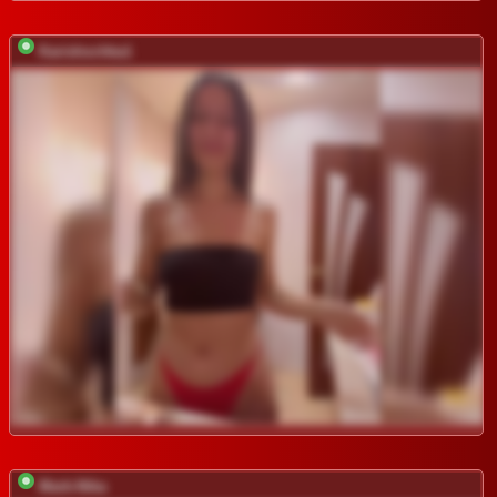
Karishochka1
Mark-Nika