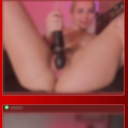
*********