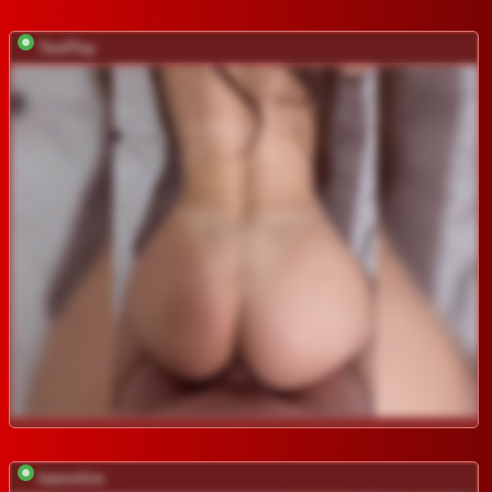
TwoPlay
baeonlive