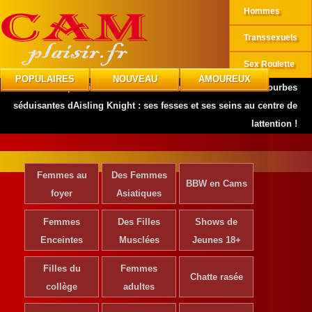
Hommes
Transsexuels
Sex Roulette
POPULAIRES
NOUVEAU
AMOUREUX
CAMplaisir
»
Actrices de Cinéma
»
Découvrez les courbes
séduisantes dAisling Knight : ses fesses et ses seins au centre de
lattention !
Femmes au
Des Femmes
BBW en Cams
foyer
Asiatiques
Femmes
Des Filles
Shows de
Enceintes
Musclées
Jeunes 18+
Filles du
Femmes
Chatte rasée
collège
adultes