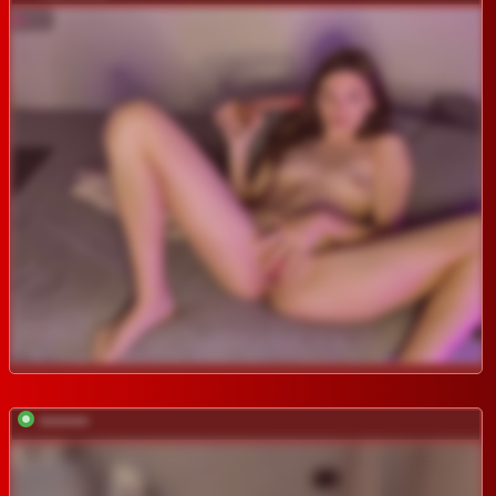
*********