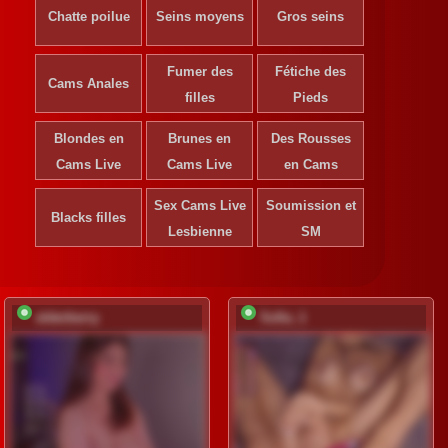
Chatte poilue
Seins moyens
Gros seins
Fumer des
Fétiche des
Cams Anales
filles
Pieds
Blondes en
Brunes en
Des Rousses
Cams Live
Cams Live
en Cams
Sex Cams Live
Soumission et
Blacks filles
Lesbienne
SM
elderberry
Sofia_1