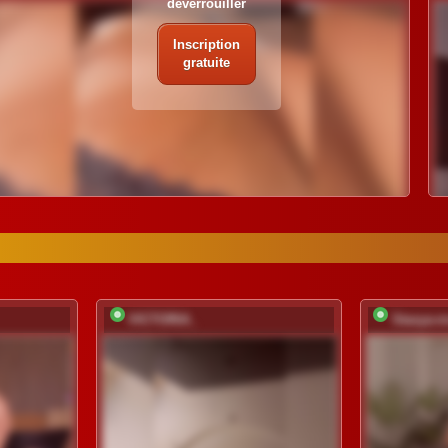
déverrouiller
Inscription
gratuite
VICTORIA_
Stasya-