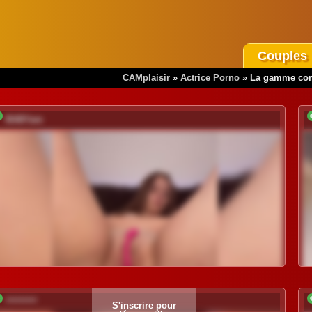
Couples
CAMplaisir
»
Actrice Porno
»
La gamme comp
BABYam
*********
S'inscrire pour