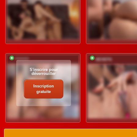
*********
BEHEPA
S'inscrire pour
déverrouiller
Inscription
gratuite