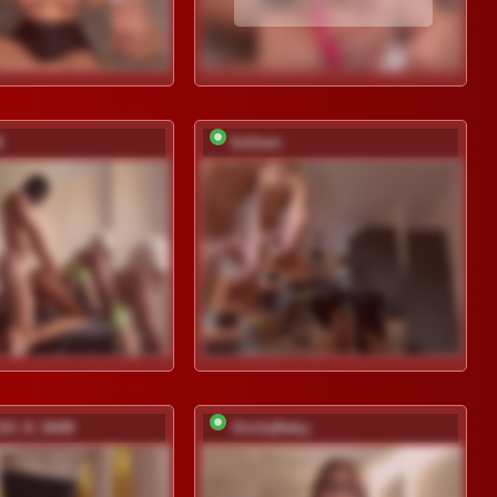
8
XaSeen
GO_K_NAM
-EmilyBaby-