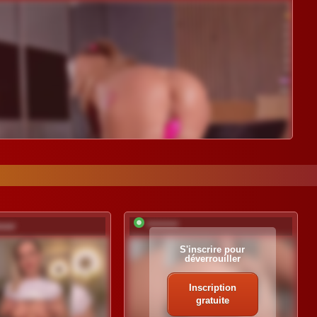
moor
*********
S'inscrire pour
déverrouiller
Inscription
gratuite