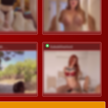
ki___
SukubOverlord