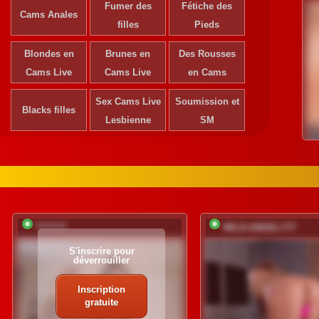
Fumer des
Fétiche des
Cams Anales
filles
Pieds
Blondes en
Brunes en
Des Rousses
Cams Live
Cams Live
en Cams
Sex Cams Live
Soumission et
Blacks filles
Lesbienne
SM
*********
WILD-ANGEL777
S'inscrire pour
déverrouiller
Inscription
gratuite