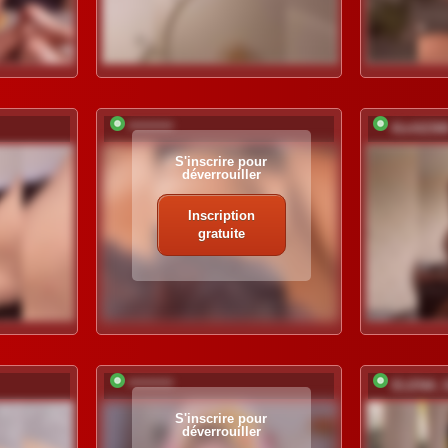
*********
Kirill230
S'inscrire pour
déverrouiller
Inscription
gratuite
*********
ELENA_
S'inscrire pour
déverrouiller