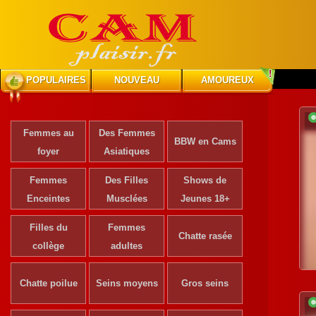
POPULAIRES
NOUVEAU
AMOUREUX
Femmes au
Des Femmes
BBW en Cams
foyer
Asiatiques
Femmes
Des Filles
Shows de
Enceintes
Musclées
Jeunes 18+
Filles du
Femmes
Chatte rasée
collège
adultes
Chatte poilue
Seins moyens
Gros seins