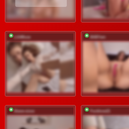
LilitMuse
BABYam
Diane-sixxx
Fucklove21